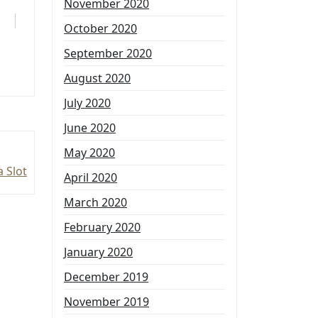
November 2020
October 2020
September 2020
August 2020
July 2020
June 2020
May 2020
 Slot
April 2020
March 2020
February 2020
January 2020
December 2019
November 2019