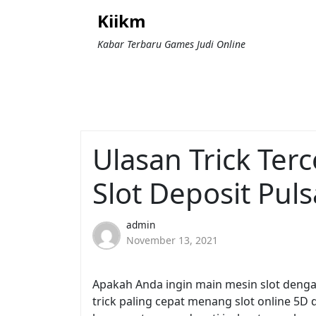
Skip
Kiikm
to
content
Kabar Terbaru Games Judi Online
Ulasan Trick Ter
Slot Deposit Pul
admin
November 13, 2021
Apakah Anda ingin main mesin slot denga
trick paling cepat menang slot online 5D