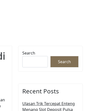
di
Search
Search
Recent Posts
san
Ulasan Trik Tercepat Enteng
h
Menang Slot Deposit Pulsa