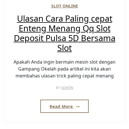
SLOT ONLINE
Ulasan Cara Paling cepat
Enteng Menang Qq Slot
Deposit Pulsa 5D Bersama
Slot
Apakah Anda ingin bermain mesin slot dengan
Gampang Okelah pada artikel ini kita akan
membahas ulasan trick paling cepat menang
BY
ADMIN
Read More