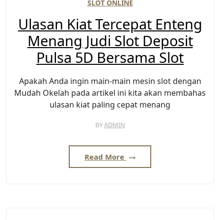
SLOT ONLINE
Ulasan Kiat Tercepat Enteng
Menang Judi Slot Deposit
Pulsa 5D Bersama Slot
Apakah Anda ingin main-main mesin slot dengan
Mudah Okelah pada artikel ini kita akan membahas
ulasan kiat paling cepat menang
BY
ADMIN
Read More