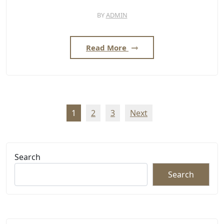
BY
ADMIN
Read More
Posts
1
2
3
Next
pagination
Search
Search