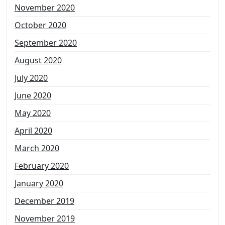
November 2020
October 2020
September 2020
August 2020
July 2020
June 2020
May 2020
April 2020
March 2020
February 2020
January 2020
December 2019
November 2019