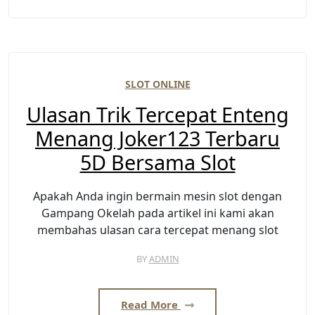
SLOT ONLINE
Ulasan Trik Tercepat Enteng
Menang Joker123 Terbaru
5D Bersama Slot
Apakah Anda ingin bermain mesin slot dengan
Gampang Okelah pada artikel ini kami akan
membahas ulasan cara tercepat menang slot
BY
ADMIN
Read More