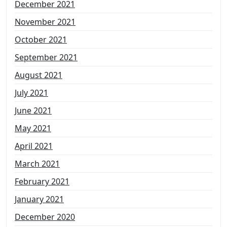
December 2021
November 2021
October 2021
September 2021
August 2021
July 2021
June 2021
May 2021
April 2021
March 2021
February 2021
January 2021
December 2020