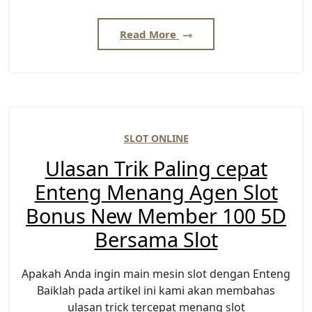
Read More
SLOT ONLINE
Ulasan Trik Paling cepat
Enteng Menang Agen Slot
Bonus New Member 100 5D
Bersama Slot
Apakah Anda ingin main mesin slot dengan Enteng
Baiklah pada artikel ini kami akan membahas
ulasan trick tercepat menang slot