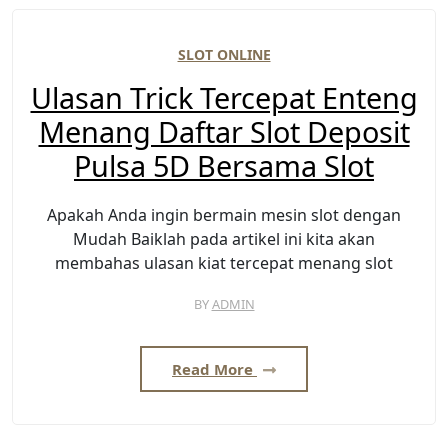
SLOT ONLINE
Ulasan Trick Tercepat Enteng
Menang Daftar Slot Deposit
Pulsa 5D Bersama Slot
Apakah Anda ingin bermain mesin slot dengan
Mudah Baiklah pada artikel ini kita akan
membahas ulasan kiat tercepat menang slot
BY
ADMIN
Read More