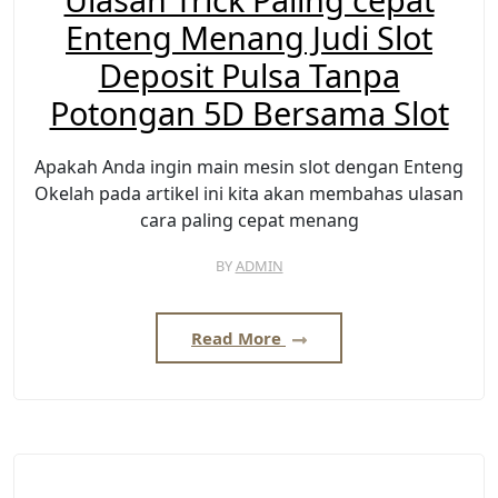
Enteng Menang Judi Slot
Deposit Pulsa Tanpa
Potongan 5D Bersama Slot
Apakah Anda ingin main mesin slot dengan Enteng
Okelah pada artikel ini kita akan membahas ulasan
cara paling cepat menang
BY
ADMIN
Read More