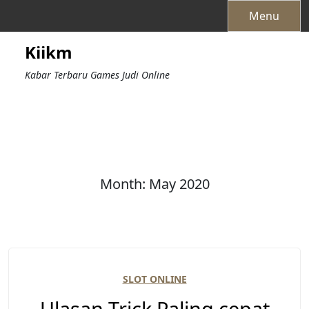
Skip
Menu
to
content
Kiikm
Kabar Terbaru Games Judi Online
Month:
May 2020
SLOT ONLINE
Ulasan Trick Paling cepat