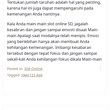
Tentukan jumlah taruhan adalah hal yang penting,
karena hal ini juga dapat mempengaruhi pada
kemenangan Anda nantinya.
Kala Anda main-main slot online 5D, jagalah
kesabran dan jangan sampai emosti disaat Main-
main Apalagi saat modalnya telah menipis. Emosi
yang berlebihan hanya akan membuat Anda
kehilangan kemenangan. Imbangi kesabaran
tersebut dengan tepat fokus dan jangan sampai
sekali-kali Anda kehilangan fokus dikala Main-main
Posted in:
Slot Online
Tagged:
Joker123 Apk