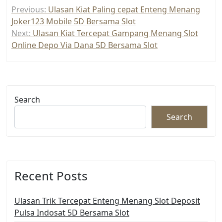
Post
Previous:
Ulasan Kiat Paling cepat Enteng Menang
navigation
Joker123 Mobile 5D Bersama Slot
Next:
Ulasan Kiat Tercepat Gampang Menang Slot
Online Depo Via Dana 5D Bersama Slot
Search
Search
Recent Posts
Ulasan Trik Tercepat Enteng Menang Slot Deposit
Pulsa Indosat 5D Bersama Slot