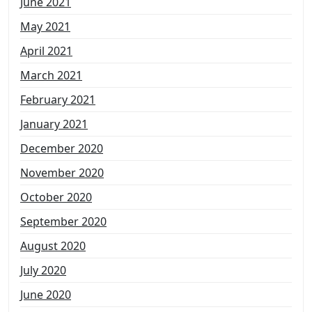
June 2021
May 2021
April 2021
March 2021
February 2021
January 2021
December 2020
November 2020
October 2020
September 2020
August 2020
July 2020
June 2020