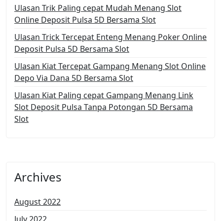
Ulasan Trik Paling cepat Mudah Menang Slot
Online Deposit Pulsa 5D Bersama Slot
Ulasan Trick Tercepat Enteng Menang Poker Online
Deposit Pulsa 5D Bersama Slot
Ulasan Kiat Tercepat Gampang Menang Slot Online
Depo Via Dana 5D Bersama Slot
Ulasan Kiat Paling cepat Gampang Menang Link
Slot Deposit Pulsa Tanpa Potongan 5D Bersama
Slot
Archives
August 2022
July 2022