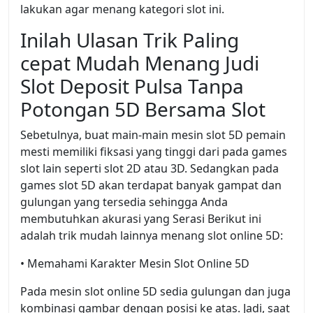
lakukan agar menang kategori slot ini.
Inilah Ulasan Trik Paling
cepat Mudah Menang Judi
Slot Deposit Pulsa Tanpa
Potongan 5D Bersama Slot
Sebetulnya, buat main-main mesin slot 5D pemain
mesti memiliki fiksasi yang tinggi dari pada games
slot lain seperti slot 2D atau 3D. Sedangkan pada
games slot 5D akan terdapat banyak gampat dan
gulungan yang tersedia sehingga Anda
membutuhkan akurasi yang Serasi Berikut ini
adalah trik mudah lainnya menang slot online 5D:
• Memahami Karakter Mesin Slot Online 5D
Pada mesin slot online 5D sedia gulungan dan juga
kombinasi gambar dengan posisi ke atas. Jadi, saat