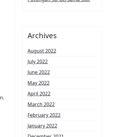
Archives
August 2022
July 2022
June 2022
May 2022
April 2022
n.
March 2022
February 2022
January 2022
December 2021