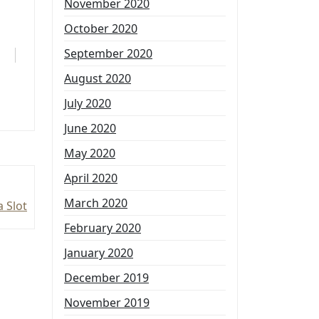
November 2020
October 2020
September 2020
August 2020
July 2020
June 2020
May 2020
April 2020
March 2020
 Slot
February 2020
January 2020
December 2019
November 2019