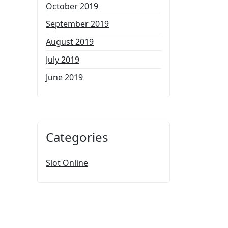
October 2019
September 2019
August 2019
July 2019
June 2019
Categories
Slot Online