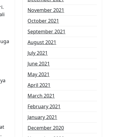
i.
November 2021
li
October 2021
September 2021
juga
August 2021
July 2021
June 2021
May 2021
nya
April 2021
March 2021
February 2021
January 2021
at
December 2020
.