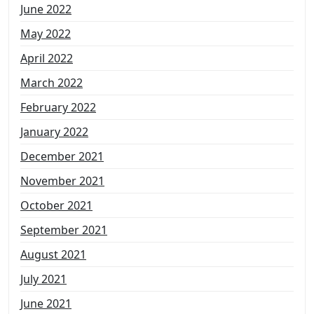
June 2022
May 2022
April 2022
March 2022
February 2022
January 2022
December 2021
November 2021
October 2021
September 2021
August 2021
July 2021
June 2021