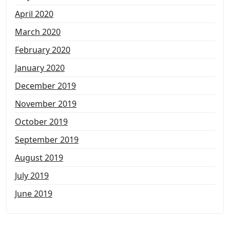
April 2020
March 2020
February 2020
January 2020
December 2019
November 2019
October 2019
September 2019
August 2019
July 2019
June 2019