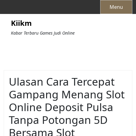
Skip
Menu
to
content
Kiikm
Kabar Terbaru Games Judi Online
Ulasan Cara Tercepat
Gampang Menang Slot
Online Deposit Pulsa
Tanpa Potongan 5D
Bersama Slot