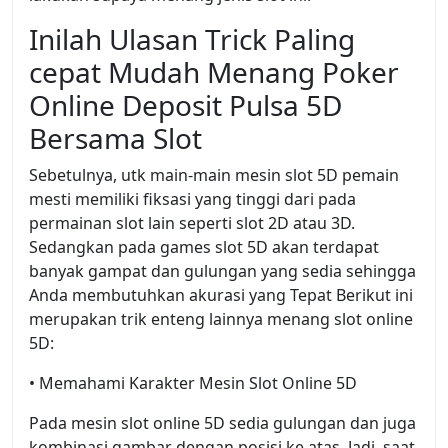
Inilah Ulasan Trick Paling
cepat Mudah Menang Poker
Online Deposit Pulsa 5D
Bersama Slot
Sebetulnya, utk main-main mesin slot 5D pemain
mesti memiliki fiksasi yang tinggi dari pada
permainan slot lain seperti slot 2D atau 3D.
Sedangkan pada games slot 5D akan terdapat
banyak gampat dan gulungan yang sedia sehingga
Anda membutuhkan akurasi yang Tepat Berikut ini
merupakan trik enteng lainnya menang slot online
5D:
• Memahami Karakter Mesin Slot Online 5D
Pada mesin slot online 5D sedia gulungan dan juga
kombinasi gambar dengan posisi ke atas. Jadi, saat