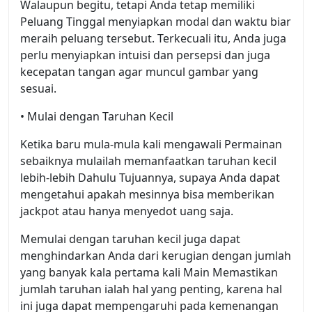
Walaupun begitu, tetapi Anda tetap memiliki
Peluang Tinggal menyiapkan modal dan waktu biar
meraih peluang tersebut. Terkecuali itu, Anda juga
perlu menyiapkan intuisi dan persepsi dan juga
kecepatan tangan agar muncul gambar yang
sesuai.
• Mulai dengan Taruhan Kecil
Ketika baru mula-mula kali mengawali Permainan
sebaiknya mulailah memanfaatkan taruhan kecil
lebih-lebih Dahulu Tujuannya, supaya Anda dapat
mengetahui apakah mesinnya bisa memberikan
jackpot atau hanya menyedot uang saja.
Memulai dengan taruhan kecil juga dapat
menghindarkan Anda dari kerugian dengan jumlah
yang banyak kala pertama kali Main Memastikan
jumlah taruhan ialah hal yang penting, karena hal
ini juga dapat mempengaruhi pada kemenangan