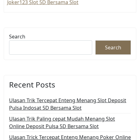
Joker123 Slot 5D Bersama Slot
Search
Search
Recent Posts
Ulasan Trik Tercepat Enteng Menang Slot Deposit
Pulsa Indosat 5D Bersama Slot
Ulasan Trik Paling cepat Mudah Menang Slot
Online Deposit Pulsa 5D Bersama Slot
Ulasan Trick Tercepat Enteng Menang Poker Online