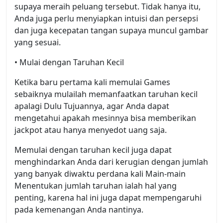
supaya meraih peluang tersebut. Tidak hanya itu,
Anda juga perlu menyiapkan intuisi dan persepsi
dan juga kecepatan tangan supaya muncul gambar
yang sesuai.
• Mulai dengan Taruhan Kecil
Ketika baru pertama kali memulai Games
sebaiknya mulailah memanfaatkan taruhan kecil
apalagi Dulu Tujuannya, agar Anda dapat
mengetahui apakah mesinnya bisa memberikan
jackpot atau hanya menyedot uang saja.
Memulai dengan taruhan kecil juga dapat
menghindarkan Anda dari kerugian dengan jumlah
yang banyak diwaktu perdana kali Main-main
Menentukan jumlah taruhan ialah hal yang
penting, karena hal ini juga dapat mempengaruhi
pada kemenangan Anda nantinya.