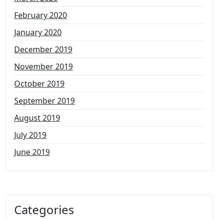
February 2020
January 2020
December 2019
November 2019
October 2019
September 2019
August 2019
July 2019
June 2019
Categories