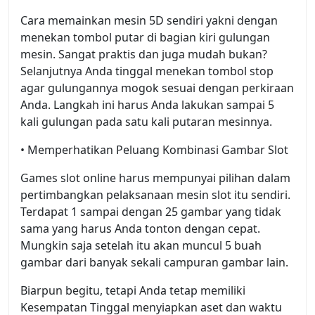
Cara memainkan mesin 5D sendiri yakni dengan
menekan tombol putar di bagian kiri gulungan
mesin. Sangat praktis dan juga mudah bukan?
Selanjutnya Anda tinggal menekan tombol stop
agar gulungannya mogok sesuai dengan perkiraan
Anda. Langkah ini harus Anda lakukan sampai 5
kali gulungan pada satu kali putaran mesinnya.
• Memperhatikan Peluang Kombinasi Gambar Slot
Games slot online harus mempunyai pilihan dalam
pertimbangkan pelaksanaan mesin slot itu sendiri.
Terdapat 1 sampai dengan 25 gambar yang tidak
sama yang harus Anda tonton dengan cepat.
Mungkin saja setelah itu akan muncul 5 buah
gambar dari banyak sekali campuran gambar lain.
Biarpun begitu, tetapi Anda tetap memiliki
Kesempatan Tinggal menyiapkan aset dan waktu