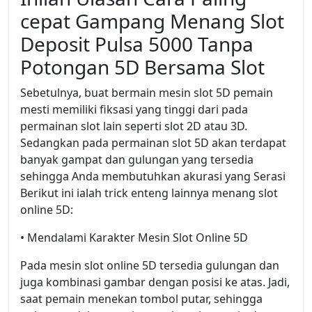
cepat Gampang Menang Slot
Deposit Pulsa 5000 Tanpa
Potongan 5D Bersama Slot
Sebetulnya, buat bermain mesin slot 5D pemain
mesti memiliki fiksasi yang tinggi dari pada
permainan slot lain seperti slot 2D atau 3D.
Sedangkan pada permainan slot 5D akan terdapat
banyak gampat dan gulungan yang tersedia
sehingga Anda membutuhkan akurasi yang Serasi
Berikut ini ialah trick enteng lainnya menang slot
online 5D:
• Mendalami Karakter Mesin Slot Online 5D
Pada mesin slot online 5D tersedia gulungan dan
juga kombinasi gambar dengan posisi ke atas. Jadi,
saat pemain menekan tombol putar, sehingga