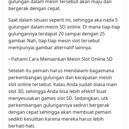
gulungan dalam mesin tersebut akan maju dan
bergerak dengan cepat.
Saat dalam situasi seperti ini, sehingga aka nada 5
gulungan dalam mesin 5D online. Di mana tiap-tiap
gulungannya terdapat 20 sampai dengan 25
gambar. Nah, tiap-tiap mesin slot tersebut
mempunyai gambar alternatif lainnya.
• Pahami Cara Memainkan Mesin Slot Online 5D
Setelah itu pemain harus mendalami bagaimana
perkembangan gulungan dan kecepatan mesin
slot online tersebut. Kalau Anda sudah biasa main
slot 3D, sehingga Anda bisa lebih efektif buat
menyesuiakan games slot 5D. Sedangkan, utk
perkembangan gulungannya sedniri bergerak
dengan cepat sehingga akan membuat pemain
sedikti kesulitan karena mereka harus lebih
berhati-hati.