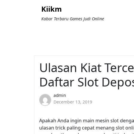
Skip
Kiikm
to
content
Kabar Terbaru Games Judi Online
Ulasan Kiat Ter
Daftar Slot Depo
admin
December 13, 2019
Apakah Anda ingin main mesin slot denga
ulasan trick paling cepat menang slot onl