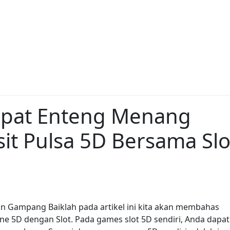
cepat Enteng Menang
sit Pulsa 5D Bersama Slo
n Gampang Baiklah pada artikel ini kita akan membahas
ine 5D dengan Slot. Pada games slot 5D sendiri, Anda dapat