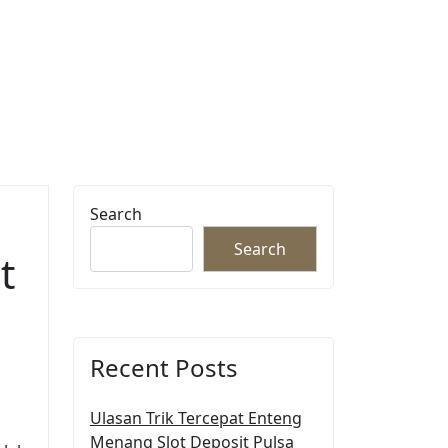
Search
Search
t
Recent Posts
Ulasan Trik Tercepat Enteng
Menang Slot Deposit Pulsa