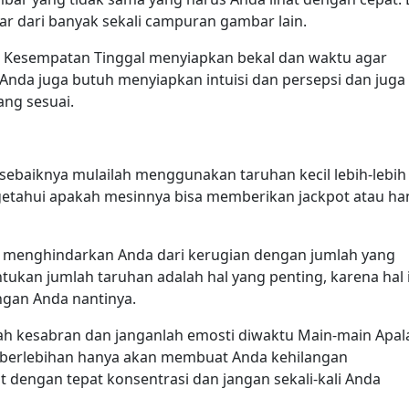
ar dari banyak sekali campuran gambar lain.
i Kesempatan Tinggal menyiapkan bekal dan waktu agar
 Anda juga butuh menyiapkan intuisi dan persepsi dan juga
ng sesuai.
sebaiknya mulailah menggunakan taruhan kecil lebih-lebih
etahui apakah mesinnya bisa memberikan jackpot atau ha
t menghindarkan Anda dari kerugian dengan jumlah yang
ukan jumlah taruhan adalah hal yang penting, karena hal 
gan Anda nantinya.
lah kesabran dan janganlah emosti diwaktu Main-main Apal
g berlebihan hanya akan membuat Anda kehilangan
dengan tepat konsentrasi dan jangan sekali-kali Anda