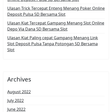
Ulasan Trick Tercepat Enteng Menang Poker Online
Deposit Pulsa 5D Bersama Slot
Ulasan Kiat Tercepat Gampang Menang Slot Online
Depo Via Dana 5D Bersama Slot
Ulasan Kiat Paling cepat Gampang Menang Link
Slot Deposit Pulsa Tanpa Potongan 5D Bersama
Slot
Archives
August 2022
July 2022
June 2022