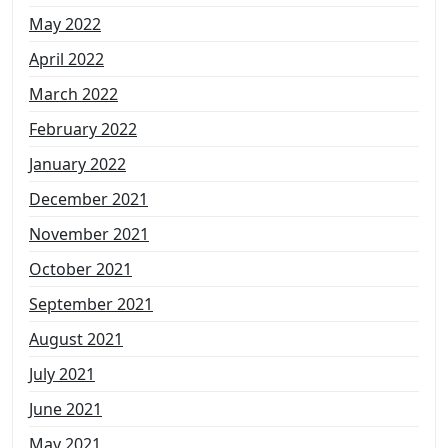
May 2022
April 2022
March 2022
February 2022
January 2022
December 2021
November 2021
October 2021
September 2021
August 2021
July 2021
June 2021
May 2021