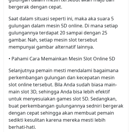
bergerak dengan cepat.
Saat dalam situasi seperti ini, maka aka suara 5
gulungan dalam mesin 5D online. Di mana setiap
gulungannya terdapat 20 sampai dengan 25
gambar. Nah, setiap mesin slot tersebut
mempunyai gambar alternatif lainnya.
• Pahami Cara Memainkan Mesin Slot Online 5D
Selanjutnya pemain mesti mendalami bagaimana
perkembangan gulungan dan kecepatan mesin
slot online tersebut. Bila Anda sudah biasa main-
main slot 3D, sehingga Anda bisa lebih efektif
untuk menyesuiakan games slot 5D. Sedangkan,
buat perkembangan gulungannya sedniri bergerak
dengan cepat sehingga akan membuat pemain
sedikti kesulitan karena mereka mesti lebih
berhati-hati.