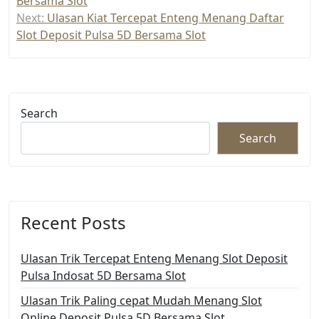
Bersama Slot
Next:
Ulasan Kiat Tercepat Enteng Menang Daftar
Slot Deposit Pulsa 5D Bersama Slot
Search
Search
Recent Posts
Ulasan Trik Tercepat Enteng Menang Slot Deposit
Pulsa Indosat 5D Bersama Slot
Ulasan Trik Paling cepat Mudah Menang Slot
Online Deposit Pulsa 5D Bersama Slot