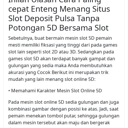
cepat Enteng Menang Situs
Slot Deposit Pulsa Tanpa
Potongan 5D Bersama Slot
Sebetulnya, buat bermain mesin slot 5D pemain
mesti memiliki fiksasi yang tinggi dari pada games
slot lain seperti slot 2D atau 3D. Sedangkan pada
games slot 5D akan terdapat banyak gampat dan
gulungan yang sedia maka Anda membutuhkan
akurasi yang Cocok Berikut ini merupakan trik
mudah yang lain menang slot online 5D:
• Memahami Karakter Mesin Slot Online 5D
Pada mesin slot online 5D sedia gulungan dan juga
kombinasi gambar dengan posisi ke atas. Jadi, saat
pemain menekan tombol putar, sehingga gulungan
dalam mesin tersebut akan maju dan bergerak