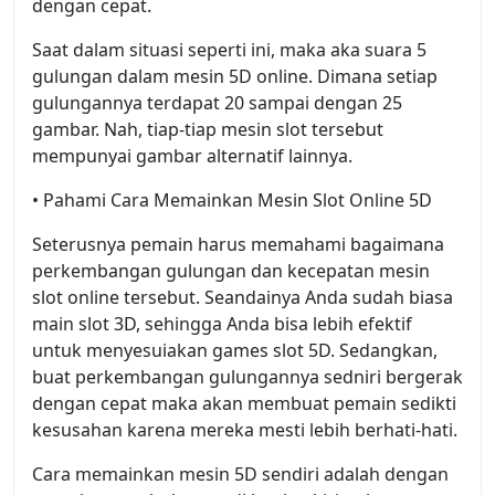
dengan cepat.
Saat dalam situasi seperti ini, maka aka suara 5
gulungan dalam mesin 5D online. Dimana setiap
gulungannya terdapat 20 sampai dengan 25
gambar. Nah, tiap-tiap mesin slot tersebut
mempunyai gambar alternatif lainnya.
• Pahami Cara Memainkan Mesin Slot Online 5D
Seterusnya pemain harus memahami bagaimana
perkembangan gulungan dan kecepatan mesin
slot online tersebut. Seandainya Anda sudah biasa
main slot 3D, sehingga Anda bisa lebih efektif
untuk menyesuiakan games slot 5D. Sedangkan,
buat perkembangan gulungannya sedniri bergerak
dengan cepat maka akan membuat pemain sedikti
kesusahan karena mereka mesti lebih berhati-hati.
Cara memainkan mesin 5D sendiri adalah dengan