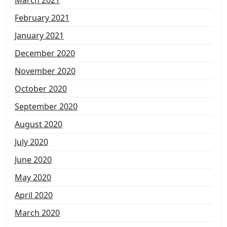
March 2021
February 2021
January 2021
December 2020
November 2020
October 2020
September 2020
August 2020
July 2020
June 2020
May 2020
April 2020
March 2020