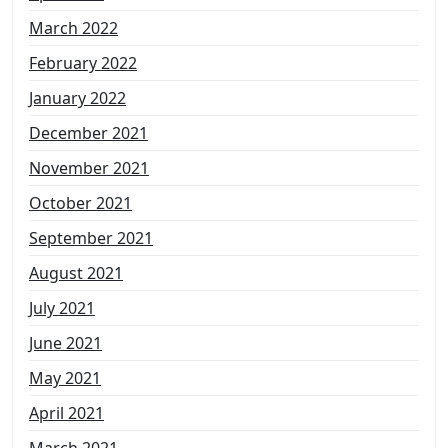
March 2022
February 2022
January 2022
December 2021
November 2021
October 2021
September 2021
August 2021
July 2021
June 2021
May 2021
April 2021