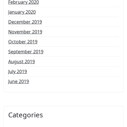
February 2020
January 2020
December 2019
November 2019
October 2019
September 2019
August 2019
July 2019
June 2019
Categories