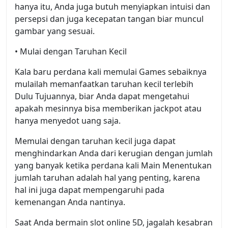
hanya itu, Anda juga butuh menyiapkan intuisi dan
persepsi dan juga kecepatan tangan biar muncul
gambar yang sesuai.
• Mulai dengan Taruhan Kecil
Kala baru perdana kali memulai Games sebaiknya
mulailah memanfaatkan taruhan kecil terlebih
Dulu Tujuannya, biar Anda dapat mengetahui
apakah mesinnya bisa memberikan jackpot atau
hanya menyedot uang saja.
Memulai dengan taruhan kecil juga dapat
menghindarkan Anda dari kerugian dengan jumlah
yang banyak ketika perdana kali Main Menentukan
jumlah taruhan adalah hal yang penting, karena
hal ini juga dapat mempengaruhi pada
kemenangan Anda nantinya.
Saat Anda bermain slot online 5D, jagalah kesabran