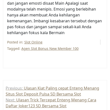
dan jangan emosti disaat Main Apalagi saat
modalnya telah menipis. Emosi yang berlebihan
hanya akan membuat Anda kehilangan
kemenangan. Imbangi kesabaran tersebut dengan
pas fokus dan jangan sampai sekali-kali Anda
kehilangan fokus kala Bermain
Posted in:
Slot Online
Tagged:
Agen Slot Bonus New Member 100
Post
Previous:
Ulasan Kiat Paling cepat Enteng Menang
navigation
Situs Slot Deposit Pulsa 5D Bersama Slot
Next:
Ulasan Trick Tercepat Enteng Menang Cara
Daftar Joker123 5D Bersama Slot