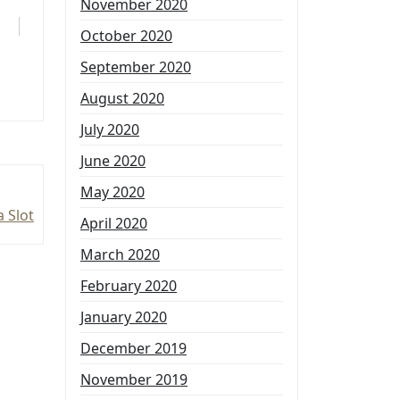
November 2020
October 2020
September 2020
August 2020
July 2020
June 2020
May 2020
 Slot
April 2020
March 2020
February 2020
January 2020
December 2019
November 2019