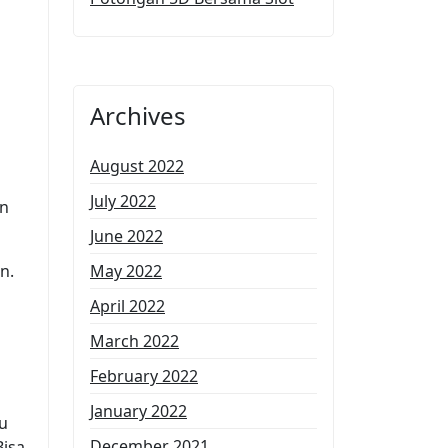
Archives
August 2022
July 2022
an
June 2022
n.
May 2022
April 2022
March 2022
February 2022
January 2022
u
December 2021
Bisa