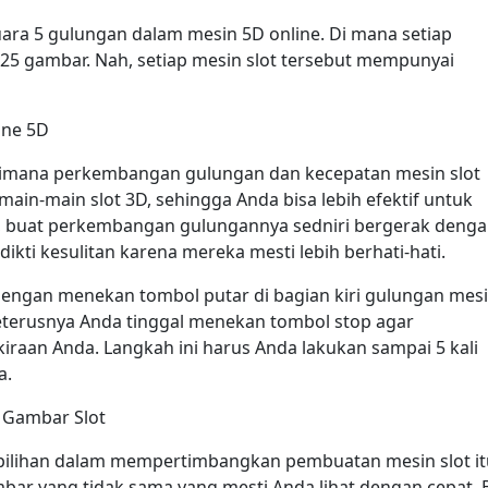
suara 5 gulungan dalam mesin 5D online. Di mana setiap
25 gambar. Nah, setiap mesin slot tersebut mempunyai
ine 5D
imana perkembangan gulungan dan kecepatan mesin slot
 main-main slot 3D, sehingga Anda bisa lebih efektif untuk
, buat perkembangan gulungannya sedniri bergerak deng
ti kesulitan karena mereka mesti lebih berhati-hati.
engan menekan tombol putar di bagian kiri gulungan mesi
eterusnya Anda tinggal menekan tombol stop agar
iraan Anda. Langkah ini harus Anda lakukan sampai 5 kali
a.
 Gambar Slot
pilihan dalam mempertimbangkan pembuatan mesin slot it
bar yang tidak sama yang mesti Anda lihat dengan cepat. 