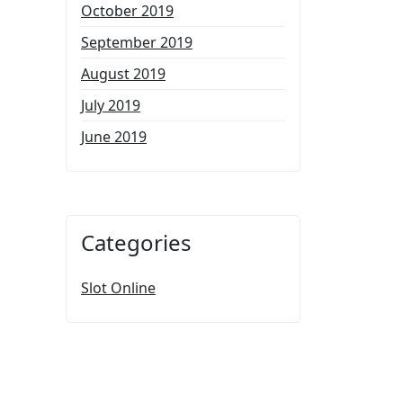
October 2019
September 2019
August 2019
July 2019
June 2019
Categories
Slot Online