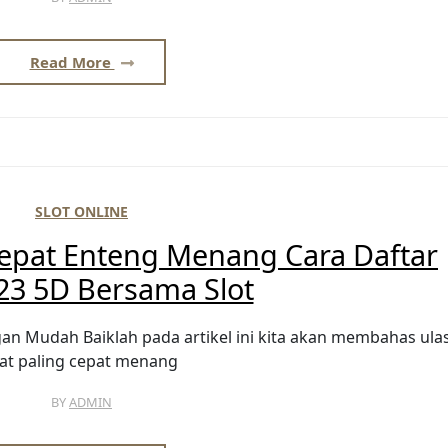
Read More
SLOT ONLINE
cepat Enteng Menang Cara Daftar
23 5D Bersama Slot
an Mudah Baiklah pada artikel ini kita akan membahas ula
iat paling cepat menang
BY
ADMIN