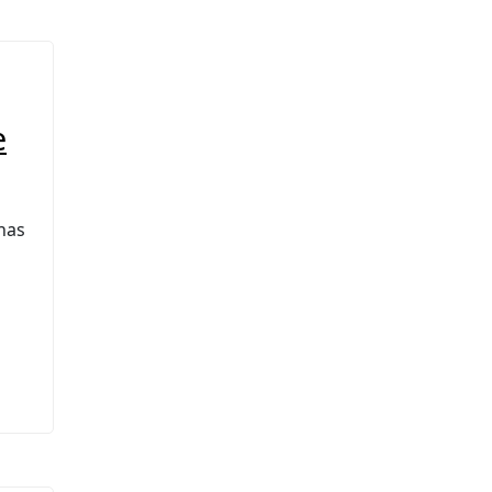
e
has