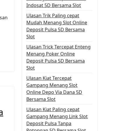
Indosat 5D Bersama Slot
Ulasan Trik Paling cepat
asan
Mudah Menang Slot Online
Deposit Pulsa 5D Bersama
Slot
Ulasan Trick Tercepat Enteng
Menang Poker Online
Deposit Pulsa 5D Bersama
Slot
Ulasan Kiat Tercepat
Gampang Menang Slot
Online Depo Via Dana 5D
Bersama Slot
Ulasan Kiat Paling cepat
a
Gampang Menang Link Slot
Deposit Pulsa Tanpa
Potongan 5D Bersama Slot