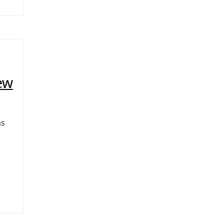
ew
as