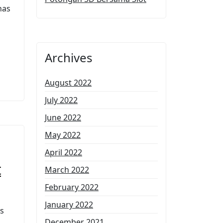
has
Archives
August 2022
July 2022
June 2022
May 2022
April 2022
t
March 2022
February 2022
January 2022
s
December 2021