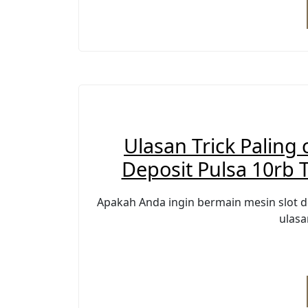
Ulasan Trick Palin
Deposit Pulsa 10rb
Apakah Anda ingin bermain mesin slot 
ulasa