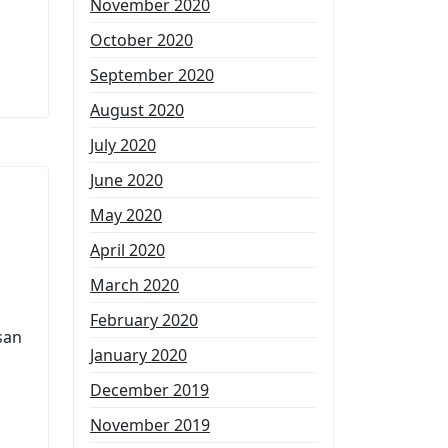
November 2020
October 2020
September 2020
August 2020
July 2020
June 2020
May 2020
April 2020
March 2020
February 2020
san
January 2020
December 2019
November 2019