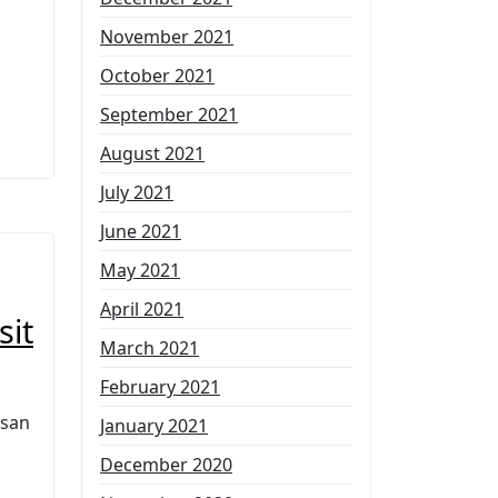
November 2021
October 2021
September 2021
August 2021
July 2021
June 2021
May 2021
April 2021
sit
March 2021
February 2021
asan
January 2021
December 2020