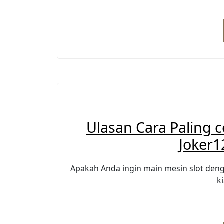
Ulasan Cara Paling 
Joker1
Apakah Anda ingin main mesin slot deng
k