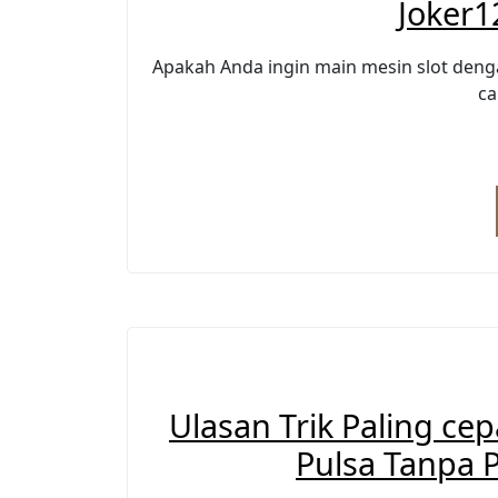
Joker1
Apakah Anda ingin main mesin slot deng
ca
Ulasan Trik Paling ce
Pulsa Tanpa 