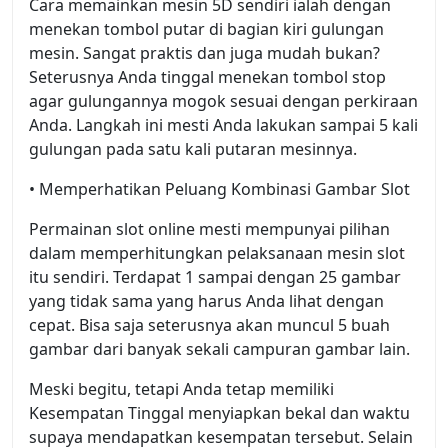
Cara memainkan mesin 5D sendiri ialah dengan
menekan tombol putar di bagian kiri gulungan
mesin. Sangat praktis dan juga mudah bukan?
Seterusnya Anda tinggal menekan tombol stop
agar gulungannya mogok sesuai dengan perkiraan
Anda. Langkah ini mesti Anda lakukan sampai 5 kali
gulungan pada satu kali putaran mesinnya.
• Memperhatikan Peluang Kombinasi Gambar Slot
Permainan slot online mesti mempunyai pilihan
dalam memperhitungkan pelaksanaan mesin slot
itu sendiri. Terdapat 1 sampai dengan 25 gambar
yang tidak sama yang harus Anda lihat dengan
cepat. Bisa saja seterusnya akan muncul 5 buah
gambar dari banyak sekali campuran gambar lain.
Meski begitu, tetapi Anda tetap memiliki
Kesempatan Tinggal menyiapkan bekal dan waktu
supaya mendapatkan kesempatan tersebut. Selain