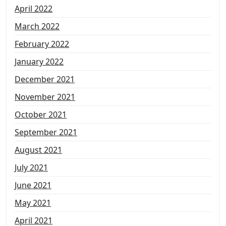
April 2022
March 2022
February 2022
January 2022
December 2021
November 2021
October 2021
September 2021
August 2021
July 2021
June 2021
May 2021
April 2021