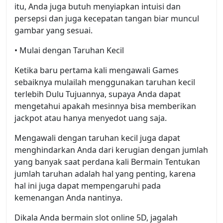
itu, Anda juga butuh menyiapkan intuisi dan
persepsi dan juga kecepatan tangan biar muncul
gambar yang sesuai.
• Mulai dengan Taruhan Kecil
Ketika baru pertama kali mengawali Games
sebaiknya mulailah menggunakan taruhan kecil
terlebih Dulu Tujuannya, supaya Anda dapat
mengetahui apakah mesinnya bisa memberikan
jackpot atau hanya menyedot uang saja.
Mengawali dengan taruhan kecil juga dapat
menghindarkan Anda dari kerugian dengan jumlah
yang banyak saat perdana kali Bermain Tentukan
jumlah taruhan adalah hal yang penting, karena
hal ini juga dapat mempengaruhi pada
kemenangan Anda nantinya.
Dikala Anda bermain slot online 5D, jagalah