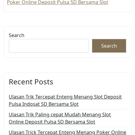
Poker Online Deposit Pulsa 5D Bersama Slot
Search
Search
Recent Posts
Ulasan Trik Tercepat Enteng Menang Slot Deposit
Pulsa Indosat 5D Bersama Slot
Ulasan Trik Paling cepat Mudah Menang Slot
Online Deposit Pulsa 5D Bersama Slot
Ulasan Trick Tercepat Enteng Menang Poker Online