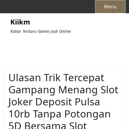
Skip
Menu
to
content
Kiikm
Kabar Terbaru Games Judi Online
Ulasan Trik Tercepat
Gampang Menang Slot
Joker Deposit Pulsa
10rb Tanpa Potongan
5D Bersama Slot