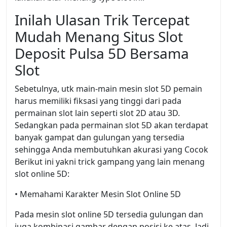
Inilah Ulasan Trik Tercepat
Mudah Menang Situs Slot
Deposit Pulsa 5D Bersama
Slot
Sebetulnya, utk main-main mesin slot 5D pemain
harus memiliki fiksasi yang tinggi dari pada
permainan slot lain seperti slot 2D atau 3D.
Sedangkan pada permainan slot 5D akan terdapat
banyak gampat dan gulungan yang tersedia
sehingga Anda membutuhkan akurasi yang Cocok
Berikut ini yakni trick gampang yang lain menang
slot online 5D:
• Memahami Karakter Mesin Slot Online 5D
Pada mesin slot online 5D tersedia gulungan dan
juga kombinasi gambar dengan posisi ke atas. Jadi,