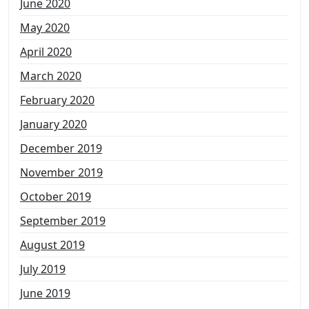
June 2020
May 2020
April 2020
March 2020
February 2020
January 2020
December 2019
November 2019
October 2019
September 2019
August 2019
July 2019
June 2019