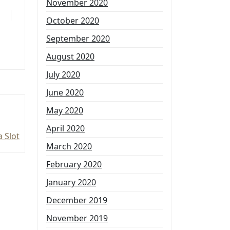
November 2020
October 2020
September 2020
August 2020
July 2020
June 2020
May 2020
April 2020
 Slot
March 2020
February 2020
January 2020
December 2019
November 2019