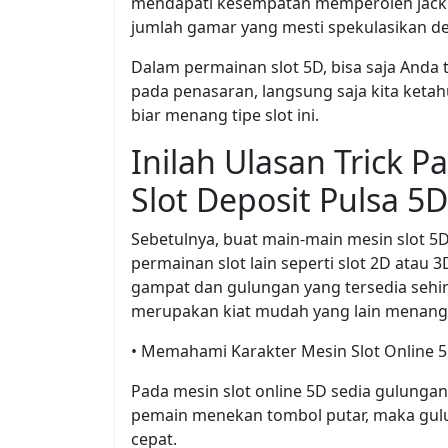
mendapati kesempatan memperoleh jackp
jumlah gamar yang mesti spekulasikan de
Dalam permainan slot 5D, bisa saja Anda 
pada penasaran, langsung saja kita ketah
biar menang tipe slot ini.
Inilah Ulasan Trick 
Slot Deposit Pulsa 5
Sebetulnya, buat main-main mesin slot 5D
permainan slot lain seperti slot 2D atau
gampat dan gulungan yang tersedia sehi
merupakan kiat mudah yang lain menang s
• Memahami Karakter Mesin Slot Online 
Pada mesin slot online 5D sedia gulungan
pemain menekan tombol putar, maka gul
cepat.