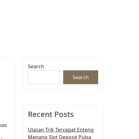
Search
Search
Recent Posts
has
Ulasan Trik Tercepat Enteng
Menang Slot Deposit Pulsa