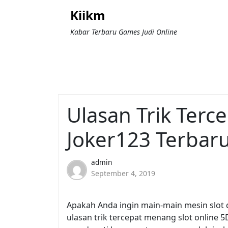
Skip
Kiikm
to
content
Kabar Terbaru Games Judi Online
Ulasan Trik Ter
Joker123 Terbar
admin
September 4, 2019
Apakah Anda ingin main-main mesin slot 
ulasan trik tercepat menang slot online 