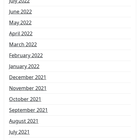
July 2022
June 2022
May 2022
April 2022
March 2022
February 2022
January 2022
December 2021
November 2021
October 2021
September 2021
August 2021
July 2021