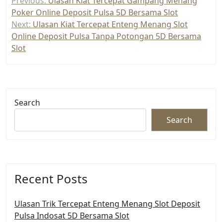
Previous:
Ulasan Kiat Tercepat Gampang Menang
navigation
Poker Online Deposit Pulsa 5D Bersama Slot
Next:
Ulasan Kiat Tercepat Enteng Menang Slot
Online Deposit Pulsa Tanpa Potongan 5D Bersama
Slot
Search
Search
Recent Posts
Ulasan Trik Tercepat Enteng Menang Slot Deposit
Pulsa Indosat 5D Bersama Slot