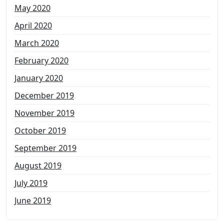
May 2020
April 2020
March 2020
February 2020
January 2020
December 2019
November 2019
October 2019
September 2019
August 2019
July 2019
June 2019