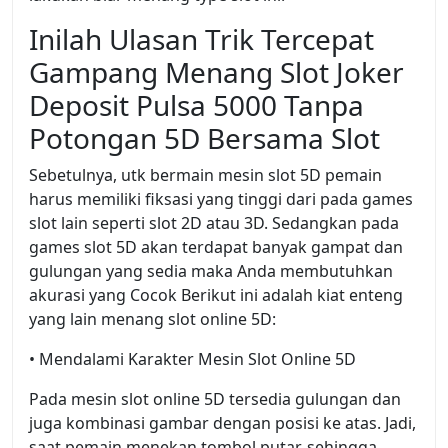
Inilah Ulasan Trik Tercepat
Gampang Menang Slot Joker
Deposit Pulsa 5000 Tanpa
Potongan 5D Bersama Slot
Sebetulnya, utk bermain mesin slot 5D pemain
harus memiliki fiksasi yang tinggi dari pada games
slot lain seperti slot 2D atau 3D. Sedangkan pada
games slot 5D akan terdapat banyak gampat dan
gulungan yang sedia maka Anda membutuhkan
akurasi yang Cocok Berikut ini adalah kiat enteng
yang lain menang slot online 5D:
• Mendalami Karakter Mesin Slot Online 5D
Pada mesin slot online 5D tersedia gulungan dan
juga kombinasi gambar dengan posisi ke atas. Jadi,
saat pemain menekan tombol putar, sehingga