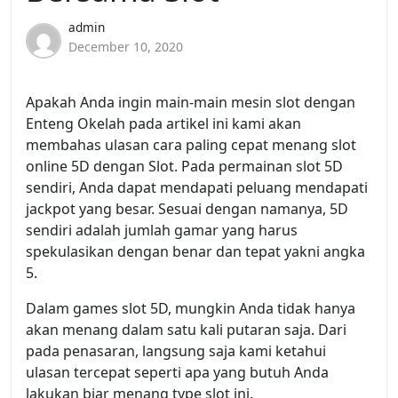
admin
December 10, 2020
Apakah Anda ingin main-main mesin slot dengan
Enteng Okelah pada artikel ini kami akan
membahas ulasan cara paling cepat menang slot
online 5D dengan Slot. Pada permainan slot 5D
sendiri, Anda dapat mendapati peluang mendapati
jackpot yang besar. Sesuai dengan namanya, 5D
sendiri adalah jumlah gamar yang harus
spekulasikan dengan benar dan tepat yakni angka
5.
Dalam games slot 5D, mungkin Anda tidak hanya
akan menang dalam satu kali putaran saja. Dari
pada penasaran, langsung saja kami ketahui
ulasan tercepat seperti apa yang butuh Anda
lakukan biar menang type slot ini.