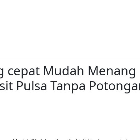
ing cepat Mudah Menang
sit Pulsa Tanpa Potonga