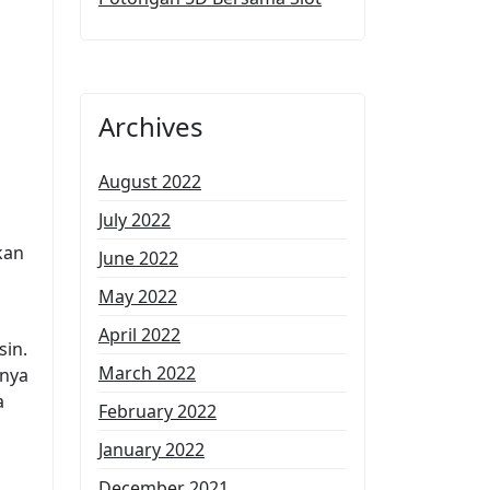
Archives
August 2022
July 2022
kan
June 2022
May 2022
April 2022
sin.
March 2022
nnya
a
February 2022
January 2022
December 2021