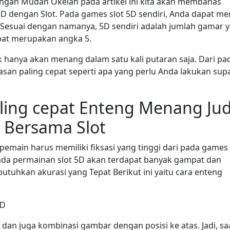
engan Mudah Okelah pada artikel ini kita akan membahas
5D dengan Slot. Pada games slot 5D sendiri, Anda dapat me
 Sesuai dengan namanya, 5D sendiri adalah jumlah gamar 
pat merupakan angka 5.
 hanya akan menang dalam satu kali putaran saja. Dari pa
asan paling cepat seperti apa yang perlu Anda lakukan sup
aling cepat Enteng Menang Jud
D Bersama Slot
pemain harus memiliki fiksasi yang tinggi dari pada games 
 pada permainan slot 5D akan terdapat banyak gampat dan
uhkan akurasi yang Tepat Berikut ini yaitu cara enteng
5D
 dan juga kombinasi gambar dengan posisi ke atas. Jadi, sa