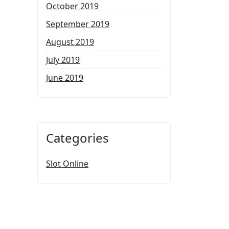
October 2019
September 2019
August 2019
July 2019
June 2019
Categories
Slot Online