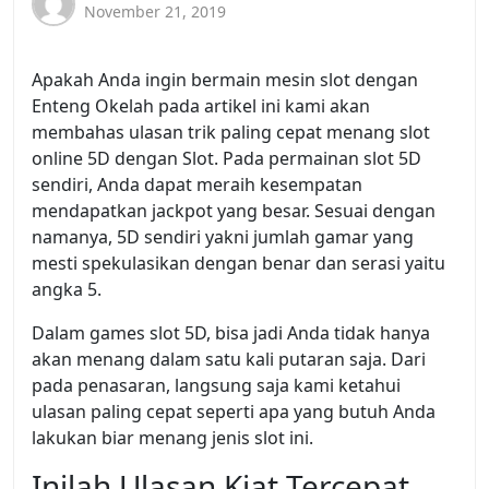
November 21, 2019
Apakah Anda ingin bermain mesin slot dengan
Enteng Okelah pada artikel ini kami akan
membahas ulasan trik paling cepat menang slot
online 5D dengan Slot. Pada permainan slot 5D
sendiri, Anda dapat meraih kesempatan
mendapatkan jackpot yang besar. Sesuai dengan
namanya, 5D sendiri yakni jumlah gamar yang
mesti spekulasikan dengan benar dan serasi yaitu
angka 5.
Dalam games slot 5D, bisa jadi Anda tidak hanya
akan menang dalam satu kali putaran saja. Dari
pada penasaran, langsung saja kami ketahui
ulasan paling cepat seperti apa yang butuh Anda
lakukan biar menang jenis slot ini.
Inilah Ulasan Kiat Tercepat