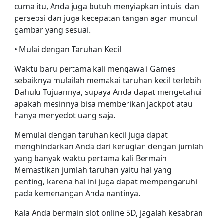
cuma itu, Anda juga butuh menyiapkan intuisi dan
persepsi dan juga kecepatan tangan agar muncul
gambar yang sesuai.
• Mulai dengan Taruhan Kecil
Waktu baru pertama kali mengawali Games
sebaiknya mulailah memakai taruhan kecil terlebih
Dahulu Tujuannya, supaya Anda dapat mengetahui
apakah mesinnya bisa memberikan jackpot atau
hanya menyedot uang saja.
Memulai dengan taruhan kecil juga dapat
menghindarkan Anda dari kerugian dengan jumlah
yang banyak waktu pertama kali Bermain
Memastikan jumlah taruhan yaitu hal yang
penting, karena hal ini juga dapat mempengaruhi
pada kemenangan Anda nantinya.
Kala Anda bermain slot online 5D, jagalah kesabran