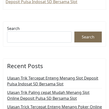
Deposit Pulsa Indosat 5D Bersama Slot
Search
Search
Recent Posts
Ulasan Trik Tercepat Enteng Menang Slot Deposit
Pulsa Indosat 5D Bersama Slot
Ulasan Trik Paling cepat Mudah Menang Slot
Online Deposit Pulsa 5D Bersama Slot
Ulasan Trick Tercepat Enteng Menang Poker Online