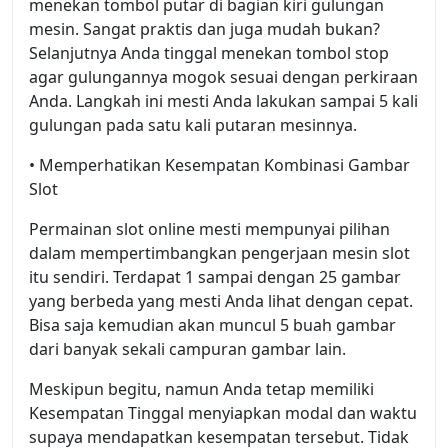
menekan tombol putar di bagian kiri gulungan
mesin. Sangat praktis dan juga mudah bukan?
Selanjutnya Anda tinggal menekan tombol stop
agar gulungannya mogok sesuai dengan perkiraan
Anda. Langkah ini mesti Anda lakukan sampai 5 kali
gulungan pada satu kali putaran mesinnya.
• Memperhatikan Kesempatan Kombinasi Gambar
Slot
Permainan slot online mesti mempunyai pilihan
dalam mempertimbangkan pengerjaan mesin slot
itu sendiri. Terdapat 1 sampai dengan 25 gambar
yang berbeda yang mesti Anda lihat dengan cepat.
Bisa saja kemudian akan muncul 5 buah gambar
dari banyak sekali campuran gambar lain.
Meskipun begitu, namun Anda tetap memiliki
Kesempatan Tinggal menyiapkan modal dan waktu
supaya mendapatkan kesempatan tersebut. Tidak