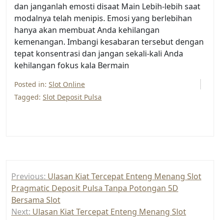
dan janganlah emosti disaat Main Lebih-lebih saat
modalnya telah menipis. Emosi yang berlebihan
hanya akan membuat Anda kehilangan
kemenangan. Imbangi kesabaran tersebut dengan
tepat konsentrasi dan jangan sekali-kali Anda
kehilangan fokus kala Bermain
Posted in:
Slot Online
Tagged:
Slot Deposit Pulsa
Post
Previous:
Ulasan Kiat Tercepat Enteng Menang Slot
navigation
Pragmatic Deposit Pulsa Tanpa Potongan 5D
Bersama Slot
Next:
Ulasan Kiat Tercepat Enteng Menang Slot