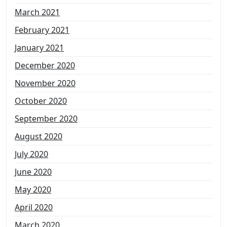
March 2021
February 2021
January 2021
December 2020
November 2020
October 2020
September 2020
August 2020
July 2020
June 2020
May 2020
April 2020
March 2020