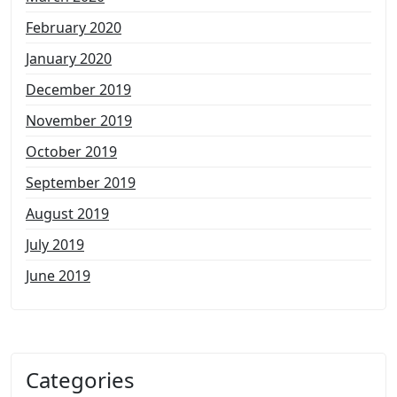
February 2020
January 2020
December 2019
November 2019
October 2019
September 2019
August 2019
July 2019
June 2019
Categories