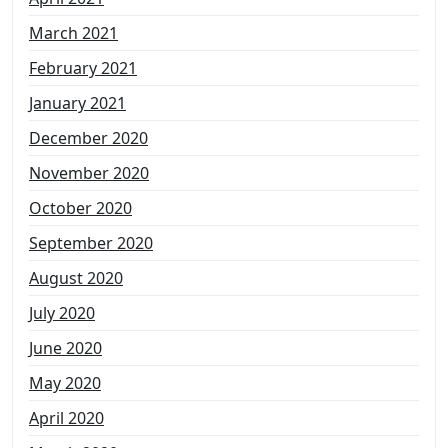
March 2021
February 2021
January 2021
December 2020
November 2020
October 2020
September 2020
August 2020
July 2020
June 2020
May 2020
April 2020