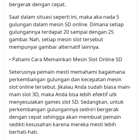
bergerak dengan cepat.
Saat dalam situasi seperti ini, maka aka nada 5
gulungan dalam mesin 5D online. Dimana setiap
gulungannya terdapat 20 sampai dengan 25
gambar. Nah, setiap mesin slot tersebut
mempunyai gambar alternatif lainnya.
• Pahami Cara Memainkan Mesin Slot Online 5D
Seterusnya pemain mesti memahami bagaimana
perkembangan gulungan dan kecepatan mesin
slot online tersebut. Jikalau Anda sudah biasa main-
main slot 3D, maka Anda bisa lebih efektif utk
menyesuiakan games slot 5D. Sedangkan, untuk
perkembangan gulungannya sedniri bergerak
dengan cepat sehingga akan membuat pemain
sedikti kesusahan karena mereka mesti lebih
berhati-hati.