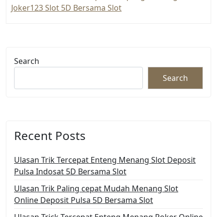
Joker123 Slot 5D Bersama Slot
Search
Search
Recent Posts
Ulasan Trik Tercepat Enteng Menang Slot Deposit
Pulsa Indosat 5D Bersama Slot
Ulasan Trik Paling cepat Mudah Menang Slot
Online Deposit Pulsa 5D Bersama Slot