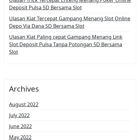
Ulasan Trick Tercepat Enteng Menang Poker Online
Deposit Pulsa 5D Bersama Slot
Ulasan Kiat Tercepat Gampang Menang Slot Online
Depo Via Dana 5D Bersama Slot
Ulasan Kiat Paling cepat Gampang Menang Link
Slot Deposit Pulsa Tanpa Potongan 5D Bersama
Slot
Archives
August 2022
July 2022
June 2022
May 2022