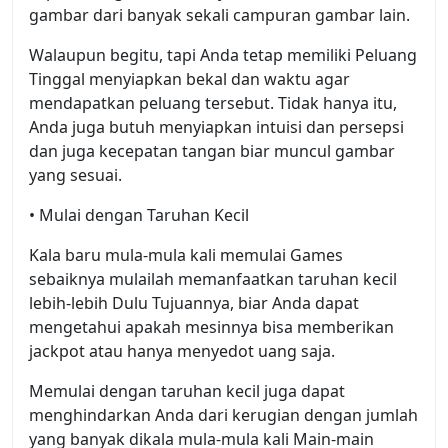
gambar dari banyak sekali campuran gambar lain.
Walaupun begitu, tapi Anda tetap memiliki Peluang
Tinggal menyiapkan bekal dan waktu agar
mendapatkan peluang tersebut. Tidak hanya itu,
Anda juga butuh menyiapkan intuisi dan persepsi
dan juga kecepatan tangan biar muncul gambar
yang sesuai.
• Mulai dengan Taruhan Kecil
Kala baru mula-mula kali memulai Games
sebaiknya mulailah memanfaatkan taruhan kecil
lebih-lebih Dulu Tujuannya, biar Anda dapat
mengetahui apakah mesinnya bisa memberikan
jackpot atau hanya menyedot uang saja.
Memulai dengan taruhan kecil juga dapat
menghindarkan Anda dari kerugian dengan jumlah
yang banyak dikala mula-mula kali Main-main