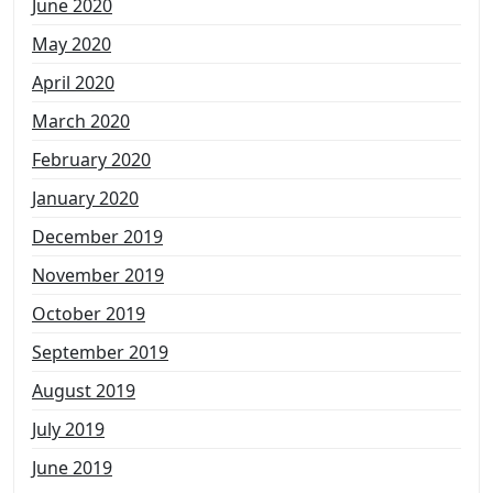
June 2020
May 2020
April 2020
March 2020
February 2020
January 2020
December 2019
November 2019
October 2019
September 2019
August 2019
July 2019
June 2019