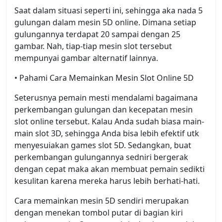
Saat dalam situasi seperti ini, sehingga aka nada 5
gulungan dalam mesin 5D online. Dimana setiap
gulungannya terdapat 20 sampai dengan 25
gambar. Nah, tiap-tiap mesin slot tersebut
mempunyai gambar alternatif lainnya.
• Pahami Cara Memainkan Mesin Slot Online 5D
Seterusnya pemain mesti mendalami bagaimana
perkembangan gulungan dan kecepatan mesin
slot online tersebut. Kalau Anda sudah biasa main-
main slot 3D, sehingga Anda bisa lebih efektif utk
menyesuiakan games slot 5D. Sedangkan, buat
perkembangan gulungannya sedniri bergerak
dengan cepat maka akan membuat pemain sedikti
kesulitan karena mereka harus lebih berhati-hati.
Cara memainkan mesin 5D sendiri merupakan
dengan menekan tombol putar di bagian kiri