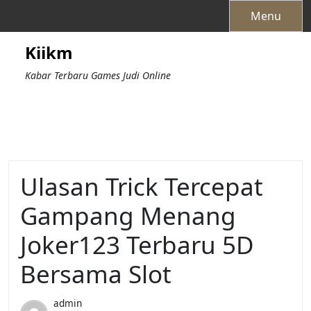
Skip
Menu
to
content
Kiikm
Kabar Terbaru Games Judi Online
Ulasan Trick Tercepat
Gampang Menang
Joker123 Terbaru 5D
Bersama Slot
admin