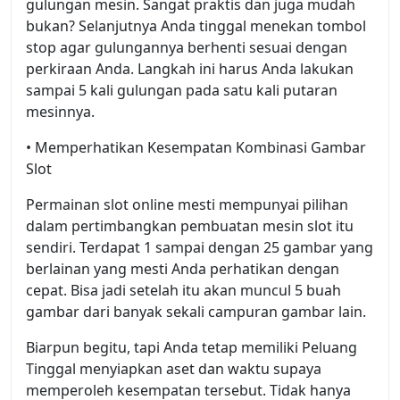
gulungan mesin. Sangat praktis dan juga mudah
bukan? Selanjutnya Anda tinggal menekan tombol
stop agar gulungannya berhenti sesuai dengan
perkiraan Anda. Langkah ini harus Anda lakukan
sampai 5 kali gulungan pada satu kali putaran
mesinnya.
• Memperhatikan Kesempatan Kombinasi Gambar
Slot
Permainan slot online mesti mempunyai pilihan
dalam pertimbangkan pembuatan mesin slot itu
sendiri. Terdapat 1 sampai dengan 25 gambar yang
berlainan yang mesti Anda perhatikan dengan
cepat. Bisa jadi setelah itu akan muncul 5 buah
gambar dari banyak sekali campuran gambar lain.
Biarpun begitu, tapi Anda tetap memiliki Peluang
Tinggal menyiapkan aset dan waktu supaya
memperoleh kesempatan tersebut. Tidak hanya