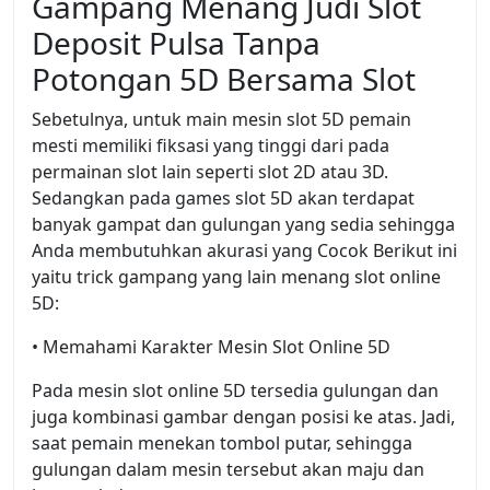
Gampang Menang Judi Slot
Deposit Pulsa Tanpa
Potongan 5D Bersama Slot
Sebetulnya, untuk main mesin slot 5D pemain
mesti memiliki fiksasi yang tinggi dari pada
permainan slot lain seperti slot 2D atau 3D.
Sedangkan pada games slot 5D akan terdapat
banyak gampat dan gulungan yang sedia sehingga
Anda membutuhkan akurasi yang Cocok Berikut ini
yaitu trick gampang yang lain menang slot online
5D:
• Memahami Karakter Mesin Slot Online 5D
Pada mesin slot online 5D tersedia gulungan dan
juga kombinasi gambar dengan posisi ke atas. Jadi,
saat pemain menekan tombol putar, sehingga
gulungan dalam mesin tersebut akan maju dan