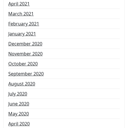
April 2021
March 2021
February 2021
January 2021
December 2020
November 2020
October 2020
September 2020
August 2020
July 2020
June 2020
May 2020
April 2020