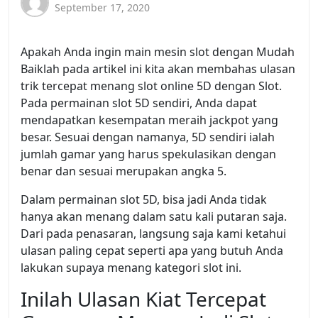
September 17, 2020
Apakah Anda ingin main mesin slot dengan Mudah
Baiklah pada artikel ini kita akan membahas ulasan
trik tercepat menang slot online 5D dengan Slot.
Pada permainan slot 5D sendiri, Anda dapat
mendapatkan kesempatan meraih jackpot yang
besar. Sesuai dengan namanya, 5D sendiri ialah
jumlah gamar yang harus spekulasikan dengan
benar dan sesuai merupakan angka 5.
Dalam permainan slot 5D, bisa jadi Anda tidak
hanya akan menang dalam satu kali putaran saja.
Dari pada penasaran, langsung saja kami ketahui
ulasan paling cepat seperti apa yang butuh Anda
lakukan supaya menang kategori slot ini.
Inilah Ulasan Kiat Tercepat