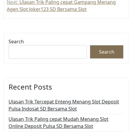
Next:
Ulasan Trik Paling cepat Gampang Menang
Agen Slot Joker123 5D Bersama Slot
Search
Search
Recent Posts
Ulasan Trik Tercepat Enteng Menang Slot Deposit
Pulsa Indosat 5D Bersama Slot
Ulasan Trik Paling cepat Mudah Menang Slot
Online Deposit Pulsa 5D Bersama Slot