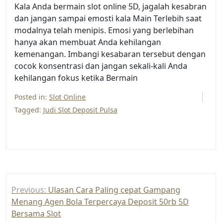
Kala Anda bermain slot online 5D, jagalah kesabran
dan jangan sampai emosti kala Main Terlebih saat
modalnya telah menipis. Emosi yang berlebihan
hanya akan membuat Anda kehilangan
kemenangan. Imbangi kesabaran tersebut dengan
cocok konsentrasi dan jangan sekali-kali Anda
kehilangan fokus ketika Bermain
Posted in:
Slot Online
Tagged:
Judi Slot Deposit Pulsa
Post
Previous:
Ulasan Cara Paling cepat Gampang
navigation
Menang Agen Bola Terpercaya Deposit 50rb 5D
Bersama Slot