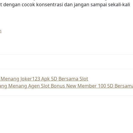
dengan cocok konsentrasi dan jangan sampai sekali-kali
n
g Menang Joker123 Apk 5D Bersama Slot
ang Menang Agen Slot Bonus New Member 100 5D Bersama