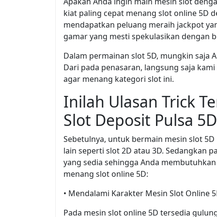
Apakah Anda ingin main mesin slot denga
kiat paling cepat menang slot online 5D 
mendapatkan peluang meraih jackpot yang
gamar yang mesti spekulasikan dengan b
Dalam permainan slot 5D, mungkin saja A
Dari pada penasaran, langsung saja kami 
agar menang kategori slot ini.
Inilah Ulasan Trick 
Slot Deposit Pulsa 5
Sebetulnya, untuk bermain mesin slot 5D 
lain seperti slot 2D atau 3D. Sedangkan
yang sedia sehingga Anda membutuhkan ak
menang slot online 5D:
• Mendalami Karakter Mesin Slot Online 
Pada mesin slot online 5D tersedia gulun