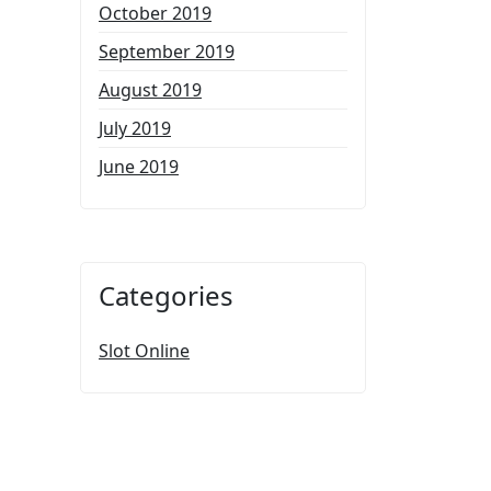
October 2019
September 2019
August 2019
July 2019
June 2019
Categories
Slot Online