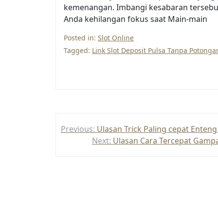
kemenangan. Imbangi kesabaran tersebut 
Anda kehilangan fokus saat Main-main
Posted in:
Slot Online
Tagged:
Link Slot Deposit Pulsa Tanpa Potonga
Post
Previous:
Ulasan Trick Paling cepat Enten
navigation
Next:
Ulasan Cara Tercepat Gamp