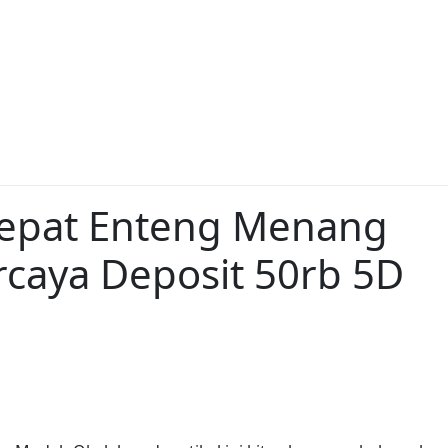
rcepat Enteng Menang
rcaya Deposit 50rb 5D