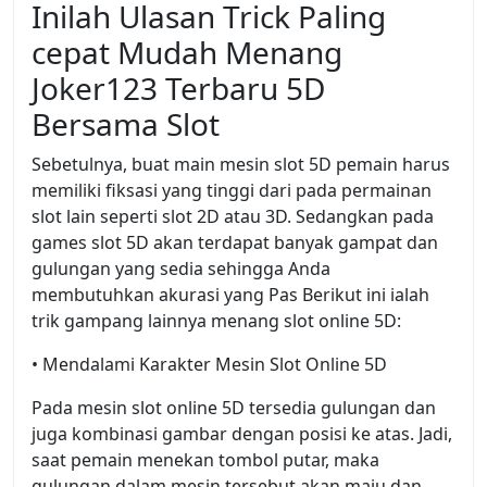
Inilah Ulasan Trick Paling
cepat Mudah Menang
Joker123 Terbaru 5D
Bersama Slot
Sebetulnya, buat main mesin slot 5D pemain harus
memiliki fiksasi yang tinggi dari pada permainan
slot lain seperti slot 2D atau 3D. Sedangkan pada
games slot 5D akan terdapat banyak gampat dan
gulungan yang sedia sehingga Anda
membutuhkan akurasi yang Pas Berikut ini ialah
trik gampang lainnya menang slot online 5D:
• Mendalami Karakter Mesin Slot Online 5D
Pada mesin slot online 5D tersedia gulungan dan
juga kombinasi gambar dengan posisi ke atas. Jadi,
saat pemain menekan tombol putar, maka
gulungan dalam mesin tersebut akan maju dan