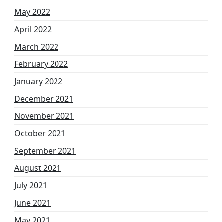
May 2022
April 2022
March 2022
February 2022
January 2022
December 2021
November 2021
October 2021
September 2021
August 2021
July 2021
June 2021
May 2021