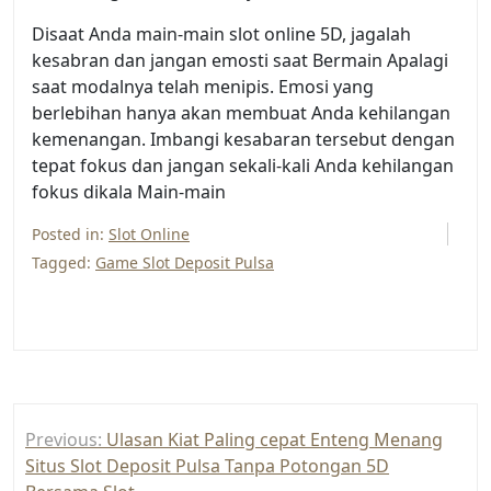
Disaat Anda main-main slot online 5D, jagalah
kesabran dan jangan emosti saat Bermain Apalagi
saat modalnya telah menipis. Emosi yang
berlebihan hanya akan membuat Anda kehilangan
kemenangan. Imbangi kesabaran tersebut dengan
tepat fokus dan jangan sekali-kali Anda kehilangan
fokus dikala Main-main
Posted in:
Slot Online
Tagged:
Game Slot Deposit Pulsa
Post
Previous:
Ulasan Kiat Paling cepat Enteng Menang
navigation
Situs Slot Deposit Pulsa Tanpa Potongan 5D