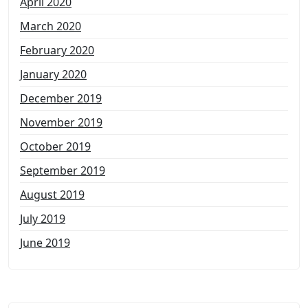
April 2020
March 2020
February 2020
January 2020
December 2019
November 2019
October 2019
September 2019
August 2019
July 2019
June 2019