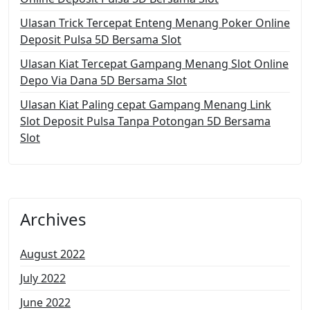
Ulasan Trick Tercepat Enteng Menang Poker Online
Deposit Pulsa 5D Bersama Slot
Ulasan Kiat Tercepat Gampang Menang Slot Online
Depo Via Dana 5D Bersama Slot
Ulasan Kiat Paling cepat Gampang Menang Link
Slot Deposit Pulsa Tanpa Potongan 5D Bersama
Slot
Archives
August 2022
July 2022
June 2022