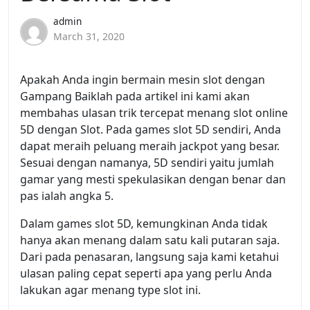
admin
March 31, 2020
Apakah Anda ingin bermain mesin slot dengan
Gampang Baiklah pada artikel ini kami akan
membahas ulasan trik tercepat menang slot online
5D dengan Slot. Pada games slot 5D sendiri, Anda
dapat meraih peluang meraih jackpot yang besar.
Sesuai dengan namanya, 5D sendiri yaitu jumlah
gamar yang mesti spekulasikan dengan benar dan
pas ialah angka 5.
Dalam games slot 5D, kemungkinan Anda tidak
hanya akan menang dalam satu kali putaran saja.
Dari pada penasaran, langsung saja kami ketahui
ulasan paling cepat seperti apa yang perlu Anda
lakukan agar menang type slot ini.