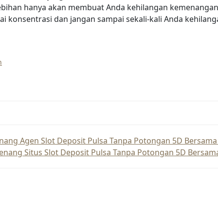
rlebihan hanya akan membuat Anda kehilangan kemenangan
i konsentrasi dan jangan sampai sekali-kali Anda kehilan
n
nang Agen Slot Deposit Pulsa Tanpa Potongan 5D Bersama 
nang Situs Slot Deposit Pulsa Tanpa Potongan 5D Bersama