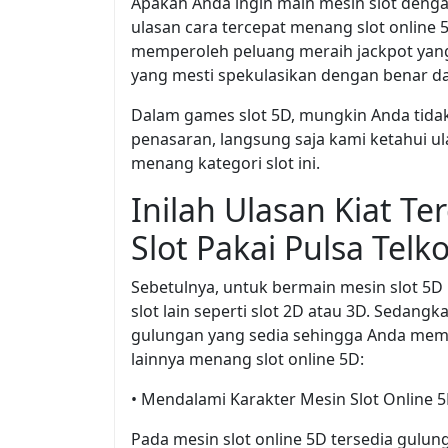
Apakah Anda ingin main mesin slot deng
ulasan cara tercepat menang slot online 
memperoleh peluang meraih jackpot yang 
yang mesti spekulasikan dengan benar da
Dalam games slot 5D, mungkin Anda tidak
penasaran, langsung saja kami ketahui ul
menang kategori slot ini.
Inilah Ulasan Kiat T
Slot Pakai Pulsa Tel
Sebetulnya, untuk bermain mesin slot 5D 
slot lain seperti slot 2D atau 3D. Sedan
gulungan yang sedia sehingga Anda membu
lainnya menang slot online 5D:
• Mendalami Karakter Mesin Slot Online 
Pada mesin slot online 5D tersedia gulun