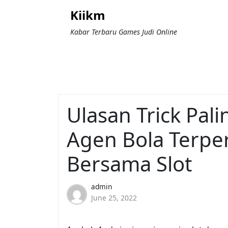
Skip
Kiikm
to
content
Kabar Terbaru Games Judi Online
Ulasan Trick Pa
Agen Bola Terpe
Bersama Slot
admin
June 25, 2022