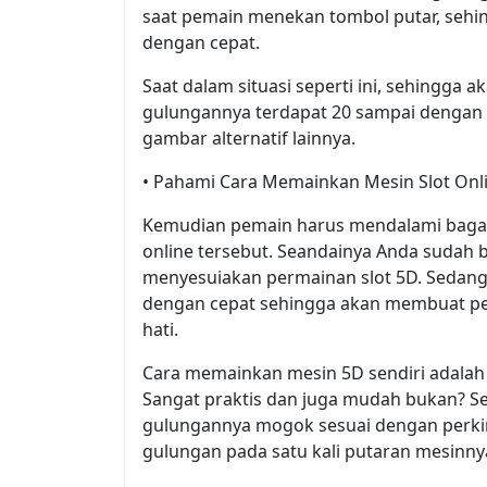
saat pemain menekan tombol putar, sehi
dengan cepat.
Saat dalam situasi seperti ini, sehingga 
gulungannya terdapat 20 sampai dengan 
gambar alternatif lainnya.
• Pahami Cara Memainkan Mesin Slot Onl
Kemudian pemain harus mendalami baga
online tersebut. Seandainya Anda sudah bi
menyesuiakan permainan slot 5D. Sedan
dengan cepat sehingga akan membuat pem
hati.
Cara memainkan mesin 5D sendiri adalah
Sangat praktis dan juga mudah bukan? S
gulungannya mogok sesuai dengan perkira
gulungan pada satu kali putaran mesinny