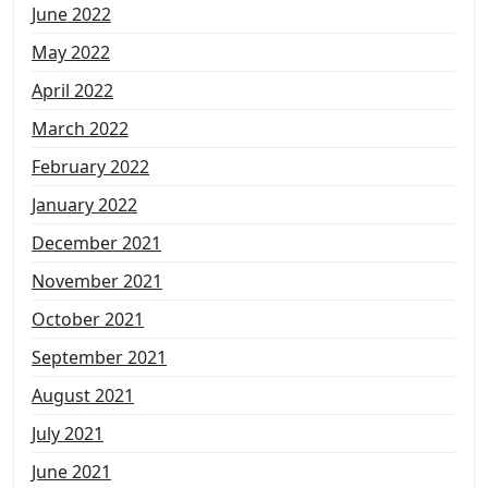
June 2022
May 2022
April 2022
March 2022
February 2022
January 2022
December 2021
November 2021
October 2021
September 2021
August 2021
July 2021
June 2021