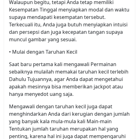
Walaupun begitu, tetapi Anda tetap memiliki
Kesempatan Tinggal menyiapkan modal dan waktu
supaya mendapati kesempatan tersebut.
Terkecuali itu, Anda juga butuh menyiapkan intuisi
dan persepsi dan juga kecepatan tangan supaya
muncul gambar yang sesuai.
• Mulai dengan Taruhan Kecil
Saat baru pertama kali mengawali Permainan
sebaiknya mulailah memakai taruhan kecil terlebih
Dahulu Tujuannya, agar Anda dapat mengetahui
apakah mesinnya bisa memberikan jackpot atau
hanya menyedot uang saja.
Mengawali dengan taruhan kecil juga dapat
menghindarkan Anda dari kerugian dengan jumlah
yang banyak kala mula-mula kali Main-main
Tentukan jumlah taruhan merupakan hal yang
penting, karena hal ini juga dapat mempengaruhi