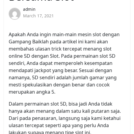
admin
March 17, 2021
Apakah Anda ingin main-main mesin slot dengan
Gampang Baiklah pada artikel ini kami akan
membahas ulasan trick tercepat menang slot
online 5D dengan Slot. Pada permainan slot 5D
sendiri, Anda dapat memperoleh kesempatan
mendapati jackpot yang besar. Sesuai dengan
namanya, 5D sendiri adalah jumlah gamar yang
mesti spekulasikan dengan benar dan cocok
merupakan angka 5.
Dalam permainan slot 5D, bisa jadi Anda tidak
hanya akan menang dalam satu kali putaran saja.
Dari pada penasaran, langsung saja kami ketahui
ulasan tercepat seperti apa yang perlu Anda
lakukan supaya menang tipe slot ini.