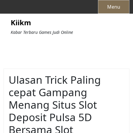
Skip
Menu
to
content
Kiikm
Kabar Terbaru Games Judi Online
Ulasan Trick Paling
cepat Gampang
Menang Situs Slot
Deposit Pulsa 5D
Bersama Slot