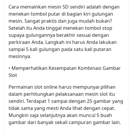
Cara memainkan mesin 5D sendiri adalah dengan
menekan tombol putar di bagian kiri gulungan
mesin. Sangat praktis dan juga mudah bukan?
Setelah itu Anda tinggal menekan tombol stop
supaya gulungannya berakhir sesuai dengan
perkiraan Anda. Langkah ini harus Anda lakukan
sampai 5 kali gulungan pada satu kali putaran
mesinnya.
• Memperhatikan Kesempatan Kombinasi Gambar
Slot
Permainan slot online harus mempunyai pilihan
dalam perhitungkan pelaksanaan mesin slot itu
sendiri. Terdapat 1 sampai dengan 25 gambar yang
tidak sama yang mesti Anda lihat dengan cepat.
Mungkin saja selanjutnya akan muncul 5 buah
gambar dari banyak sekali campuran gambar lain.