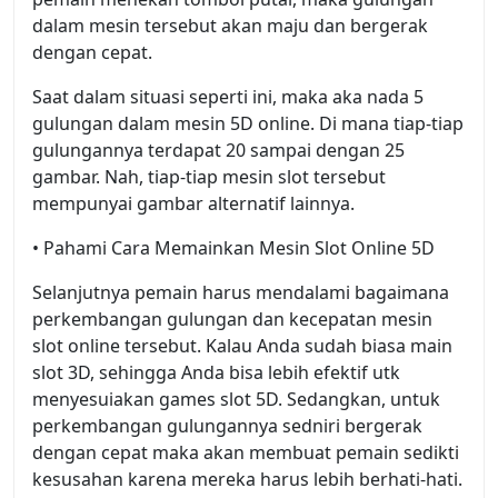
dalam mesin tersebut akan maju dan bergerak
dengan cepat.
Saat dalam situasi seperti ini, maka aka nada 5
gulungan dalam mesin 5D online. Di mana tiap-tiap
gulungannya terdapat 20 sampai dengan 25
gambar. Nah, tiap-tiap mesin slot tersebut
mempunyai gambar alternatif lainnya.
• Pahami Cara Memainkan Mesin Slot Online 5D
Selanjutnya pemain harus mendalami bagaimana
perkembangan gulungan dan kecepatan mesin
slot online tersebut. Kalau Anda sudah biasa main
slot 3D, sehingga Anda bisa lebih efektif utk
menyesuiakan games slot 5D. Sedangkan, untuk
perkembangan gulungannya sedniri bergerak
dengan cepat maka akan membuat pemain sedikti
kesusahan karena mereka harus lebih berhati-hati.