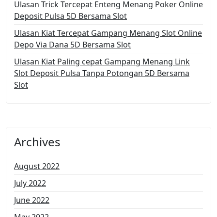
Ulasan Trick Tercepat Enteng Menang Poker Online
Deposit Pulsa 5D Bersama Slot
Ulasan Kiat Tercepat Gampang Menang Slot Online
Depo Via Dana 5D Bersama Slot
Ulasan Kiat Paling cepat Gampang Menang Link
Slot Deposit Pulsa Tanpa Potongan 5D Bersama
Slot
Archives
August 2022
July 2022
June 2022