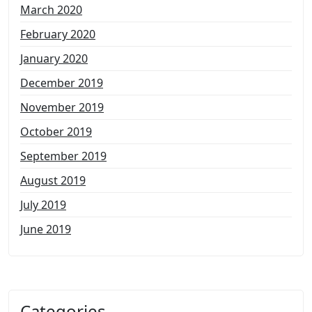
March 2020
February 2020
January 2020
December 2019
November 2019
October 2019
September 2019
August 2019
July 2019
June 2019
Categories