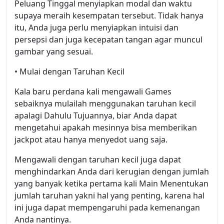
Peluang Tinggal menyiapkan modal dan waktu
supaya meraih kesempatan tersebut. Tidak hanya
itu, Anda juga perlu menyiapkan intuisi dan
persepsi dan juga kecepatan tangan agar muncul
gambar yang sesuai.
• Mulai dengan Taruhan Kecil
Kala baru perdana kali mengawali Games
sebaiknya mulailah menggunakan taruhan kecil
apalagi Dahulu Tujuannya, biar Anda dapat
mengetahui apakah mesinnya bisa memberikan
jackpot atau hanya menyedot uang saja.
Mengawali dengan taruhan kecil juga dapat
menghindarkan Anda dari kerugian dengan jumlah
yang banyak ketika pertama kali Main Menentukan
jumlah taruhan yakni hal yang penting, karena hal
ini juga dapat mempengaruhi pada kemenangan
Anda nantinya.