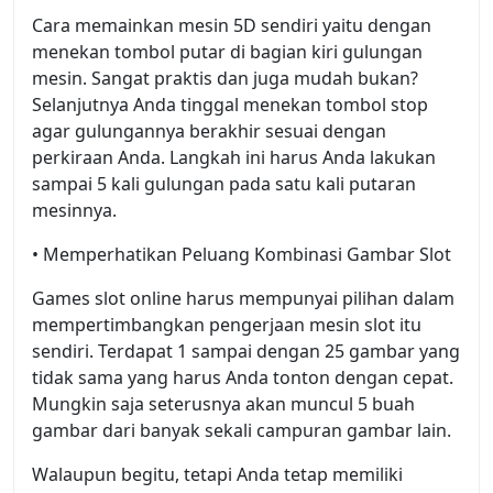
Cara memainkan mesin 5D sendiri yaitu dengan
menekan tombol putar di bagian kiri gulungan
mesin. Sangat praktis dan juga mudah bukan?
Selanjutnya Anda tinggal menekan tombol stop
agar gulungannya berakhir sesuai dengan
perkiraan Anda. Langkah ini harus Anda lakukan
sampai 5 kali gulungan pada satu kali putaran
mesinnya.
• Memperhatikan Peluang Kombinasi Gambar Slot
Games slot online harus mempunyai pilihan dalam
mempertimbangkan pengerjaan mesin slot itu
sendiri. Terdapat 1 sampai dengan 25 gambar yang
tidak sama yang harus Anda tonton dengan cepat.
Mungkin saja seterusnya akan muncul 5 buah
gambar dari banyak sekali campuran gambar lain.
Walaupun begitu, tetapi Anda tetap memiliki