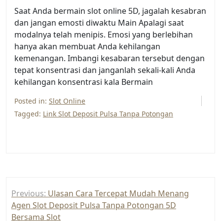
Saat Anda bermain slot online 5D, jagalah kesabran
dan jangan emosti diwaktu Main Apalagi saat
modalnya telah menipis. Emosi yang berlebihan
hanya akan membuat Anda kehilangan
kemenangan. Imbangi kesabaran tersebut dengan
tepat konsentrasi dan janganlah sekali-kali Anda
kehilangan konsentrasi kala Bermain
Posted in:
Slot Online
Tagged:
Link Slot Deposit Pulsa Tanpa Potongan
Post
Previous:
Ulasan Cara Tercepat Mudah Menang
navigation
Agen Slot Deposit Pulsa Tanpa Potongan 5D
Bersama Slot