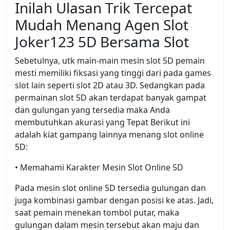
Inilah Ulasan Trik Tercepat
Mudah Menang Agen Slot
Joker123 5D Bersama Slot
Sebetulnya, utk main-main mesin slot 5D pemain
mesti memiliki fiksasi yang tinggi dari pada games
slot lain seperti slot 2D atau 3D. Sedangkan pada
permainan slot 5D akan terdapat banyak gampat
dan gulungan yang tersedia maka Anda
membutuhkan akurasi yang Tepat Berikut ini
adalah kiat gampang lainnya menang slot online
5D:
• Memahami Karakter Mesin Slot Online 5D
Pada mesin slot online 5D tersedia gulungan dan
juga kombinasi gambar dengan posisi ke atas. Jadi,
saat pemain menekan tombol putar, maka
gulungan dalam mesin tersebut akan maju dan