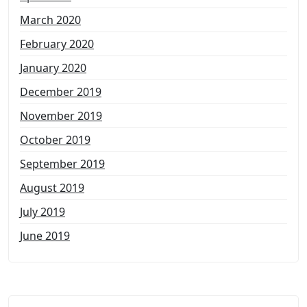
March 2020
February 2020
January 2020
December 2019
November 2019
October 2019
September 2019
August 2019
July 2019
June 2019