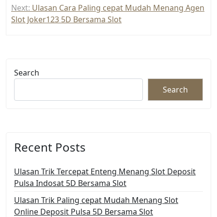
Next:
Ulasan Cara Paling cepat Mudah Menang Agen
Slot Joker123 5D Bersama Slot
Search
Search
Recent Posts
Ulasan Trik Tercepat Enteng Menang Slot Deposit
Pulsa Indosat 5D Bersama Slot
Ulasan Trik Paling cepat Mudah Menang Slot
Online Deposit Pulsa 5D Bersama Slot