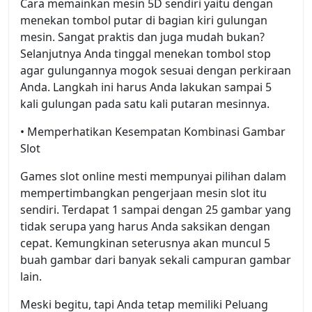
Cara memainkan mesin 5D sendiri yaitu dengan
menekan tombol putar di bagian kiri gulungan
mesin. Sangat praktis dan juga mudah bukan?
Selanjutnya Anda tinggal menekan tombol stop
agar gulungannya mogok sesuai dengan perkiraan
Anda. Langkah ini harus Anda lakukan sampai 5
kali gulungan pada satu kali putaran mesinnya.
• Memperhatikan Kesempatan Kombinasi Gambar
Slot
Games slot online mesti mempunyai pilihan dalam
mempertimbangkan pengerjaan mesin slot itu
sendiri. Terdapat 1 sampai dengan 25 gambar yang
tidak serupa yang harus Anda saksikan dengan
cepat. Kemungkinan seterusnya akan muncul 5
buah gambar dari banyak sekali campuran gambar
lain.
Meski begitu, tapi Anda tetap memiliki Peluang