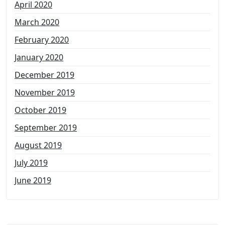
April 2020
March 2020
February 2020
January 2020
December 2019
November 2019
October 2019
September 2019
August 2019
July 2019
June 2019