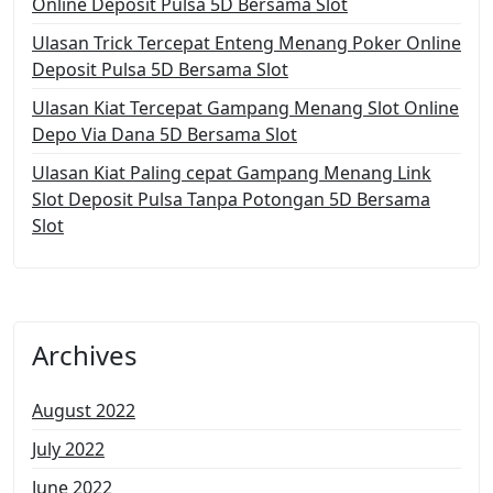
Online Deposit Pulsa 5D Bersama Slot
Ulasan Trick Tercepat Enteng Menang Poker Online
Deposit Pulsa 5D Bersama Slot
Ulasan Kiat Tercepat Gampang Menang Slot Online
Depo Via Dana 5D Bersama Slot
Ulasan Kiat Paling cepat Gampang Menang Link
Slot Deposit Pulsa Tanpa Potongan 5D Bersama
Slot
Archives
August 2022
July 2022
June 2022