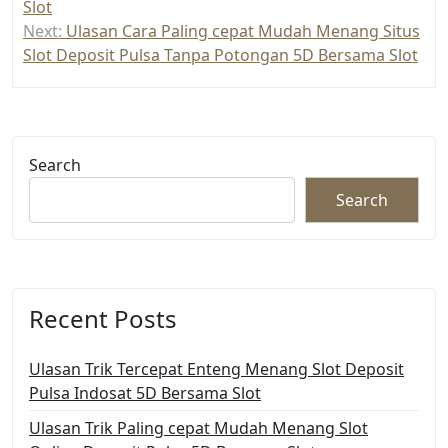
Slot
Next:
Ulasan Cara Paling cepat Mudah Menang Situs
Slot Deposit Pulsa Tanpa Potongan 5D Bersama Slot
Search
Search
Recent Posts
Ulasan Trik Tercepat Enteng Menang Slot Deposit
Pulsa Indosat 5D Bersama Slot
Ulasan Trik Paling cepat Mudah Menang Slot