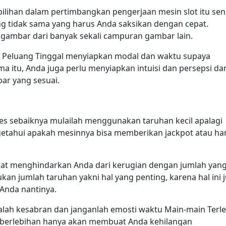
ilihan dalam pertimbangkan pengerjaan mesin slot itu send
g tidak sama yang harus Anda saksikan dengan cepat.
gambar dari banyak sekali campuran gambar lain.
i Peluang Tinggal menyiapkan modal dan waktu supaya
a itu, Anda juga perlu menyiapkan intuisi dan persepsi da
ar yang sesuai.
s sebaiknya mulailah menggunakan taruhan kecil apalagi
etahui apakah mesinnya bisa memberikan jackpot atau ha
pat menghindarkan Anda dari kerugian dengan jumlah yan
kan jumlah taruhan yakni hal yang penting, karena hal ini 
nda nantinya.
galah kesabran dan janganlah emosti waktu Main-main Terl
g berlebihan hanya akan membuat Anda kehilangan