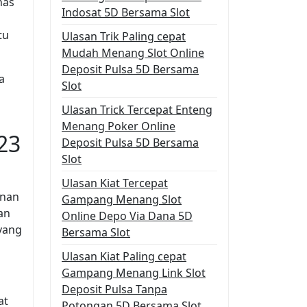
has
Indosat 5D Bersama Slot
tu
Ulasan Trik Paling cepat
Mudah Menang Slot Online
Deposit Pulsa 5D Bersama
a
Slot
Ulasan Trick Tercepat Enteng
Menang Poker Online
23
Deposit Pulsa 5D Bersama
Slot
Ulasan Kiat Tercepat
inan
Gampang Menang Slot
an
Online Depo Via Dana 5D
 yang
Bersama Slot
Ulasan Kiat Paling cepat
Gampang Menang Link Slot
Deposit Pulsa Tanpa
at
Potongan 5D Bersama Slot