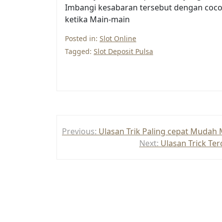
Imbangi kesabaran tersebut dengan cocok
ketika Main-main
Posted in:
Slot Online
Tagged:
Slot Deposit Pulsa
Post
Previous:
Ulasan Trik Paling cepat Mudah
navigation
Next:
Ulasan Trick Te