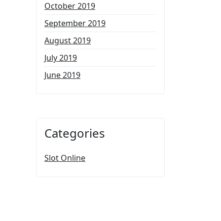
October 2019
September 2019
August 2019
July 2019
June 2019
Categories
Slot Online