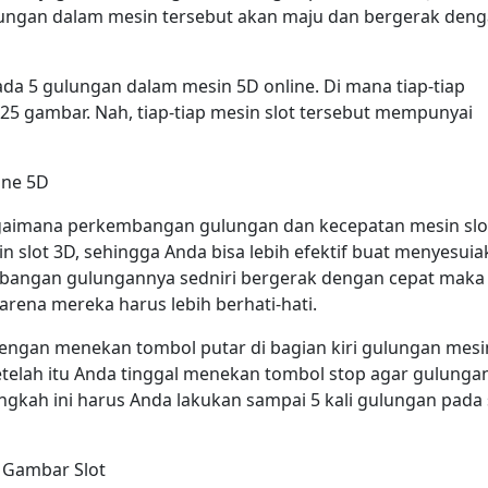
ungan dalam mesin tersebut akan maju dan bergerak den
nada 5 gulungan dalam mesin 5D online. Di mana tiap-tiap
5 gambar. Nah, tiap-tiap mesin slot tersebut mempunyai
ine 5D
gaimana perkembangan gulungan dan kecepatan mesin slo
in slot 3D, sehingga Anda bisa lebih efektif buat menyesui
mbangan gulungannya sedniri bergerak dengan cepat maka
rena mereka harus lebih berhati-hati.
engan menekan tombol putar di bagian kiri gulungan mesi
telah itu Anda tinggal menekan tombol stop agar gulunga
gkah ini harus Anda lakukan sampai 5 kali gulungan pada 
 Gambar Slot