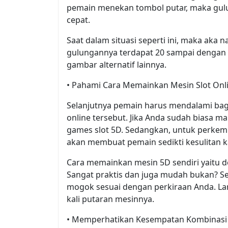
pemain menekan tombol putar, maka gul
cepat.
Saat dalam situasi seperti ini, maka aka 
gulungannya terdapat 20 sampai dengan 2
gambar alternatif lainnya.
• Pahami Cara Memainkan Mesin Slot Onl
Selanjutnya pemain harus mendalami ba
online tersebut. Jika Anda sudah biasa ma
games slot 5D. Sedangkan, untuk perke
akan membuat pemain sedikti kesulitan ka
Cara memainkan mesin 5D sendiri yaitu d
Sangat praktis dan juga mudah bukan? Se
mogok sesuai dengan perkiraan Anda. Lan
kali putaran mesinnya.
• Memperhatikan Kesempatan Kombinasi