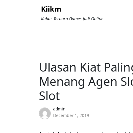
Skip
Kiikm
to
content
Kabar Terbaru Games Judi Online
Ulasan Kiat Pal
Menang Agen Slo
Slot
admin
December 1, 2019