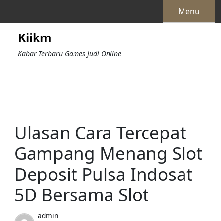
Skip
Menu
to
content
Kiikm
Kabar Terbaru Games Judi Online
Ulasan Cara Tercepat
Gampang Menang Slot
Deposit Pulsa Indosat
5D Bersama Slot
admin