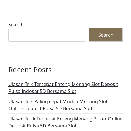
Search
Search
Recent Posts
Ulasan Trik Tercepat Enteng Menang Slot Deposit
Pulsa Indosat 5D Bersama Slot
Ulasan Trik Paling cepat Mudah Menang Slot
Online Deposit Pulsa 5D Bersama Slot
Ulasan Trick Tercepat Enteng Menang Poker Online
Deposit Pulsa 5D Bersama Slot