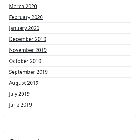
March 2020
February 2020
January 2020
December 2019
November 2019
October 2019
September 2019
August 2019
July 2019
June 2019