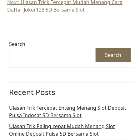
Next:
Ulasan Trick Tercepat Mudah Menang Cara
Daftar Joker123 5D Bersama Slot
Search
Search
Recent Posts
Ulasan Trik Tercepat Enteng Menang Slot Deposit
Pulsa Indosat 5D Bersama Slot
Ulasan Trik Paling cepat Mudah Menang Slot
Online Deposit Pulsa 5D Bersama Slot