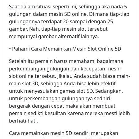
Saat dalam situasi seperti ini, sehingga aka nada 5
gulungan dalam mesin 5D online. Di mana tiap-tiap
gulungannya terdapat 20 sampai dengan 25
gambar. Nah, tiap-tiap mesin slot tersebut
mempunyai gambar alternatif lainnya.
• Pahami Cara Memainkan Mesin Slot Online 5D
Setelah itu pemain harus memahami bagaimana
perkembangan gulungan dan kecepatan mesin
slot online tersebut. Jikalau Anda sudah biasa main-
main slot 3D, sehingga Anda bisa lebih efektif
untuk menyesuiakan games slot 5D. Sedangkan,
untuk perkembangan gulungannya sedniri
bergerak dengan cepat maka akan membuat
pemain sedikti kesulitan karena mereka mesti lebih
berhati-hati.
Cara memainkan mesin 5D sendiri merupakan