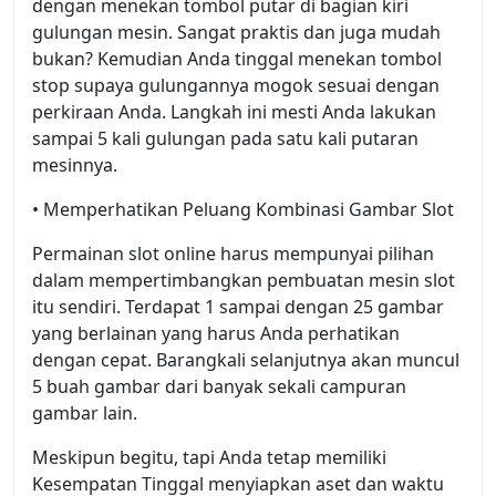
dengan menekan tombol putar di bagian kiri
gulungan mesin. Sangat praktis dan juga mudah
bukan? Kemudian Anda tinggal menekan tombol
stop supaya gulungannya mogok sesuai dengan
perkiraan Anda. Langkah ini mesti Anda lakukan
sampai 5 kali gulungan pada satu kali putaran
mesinnya.
• Memperhatikan Peluang Kombinasi Gambar Slot
Permainan slot online harus mempunyai pilihan
dalam mempertimbangkan pembuatan mesin slot
itu sendiri. Terdapat 1 sampai dengan 25 gambar
yang berlainan yang harus Anda perhatikan
dengan cepat. Barangkali selanjutnya akan muncul
5 buah gambar dari banyak sekali campuran
gambar lain.
Meskipun begitu, tapi Anda tetap memiliki
Kesempatan Tinggal menyiapkan aset dan waktu