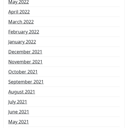
May 2022
April 2022
March 2022
February 2022
January 2022
December 2021
November 2021
October 2021
September 2021
August 2021
July 2021
June 2021
May 2021