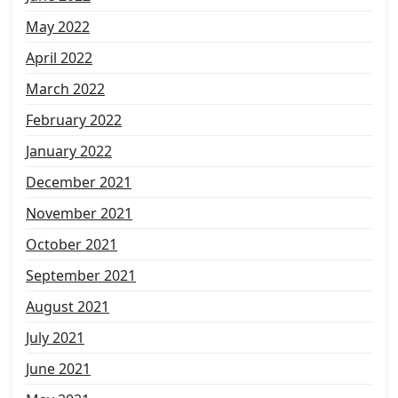
May 2022
April 2022
March 2022
February 2022
January 2022
December 2021
November 2021
October 2021
September 2021
August 2021
July 2021
June 2021