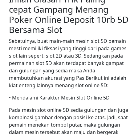
cepat Gampang Menang
Poker Online Deposit 10rb 5D
Bersama Slot
Sebetulnya, buat main-main mesin slot 5D pemain
mesti memiliki fiksasi yang tinggi dari pada games
slot lain seperti slot 2D atau 3D. Sedangkan pada
permainan slot 5D akan terdapat banyak gampat
dan gulungan yang sedia maka Anda
membutuhkan akurasi yang Pas Berikut ini adalah
kiat enteng lainnya menang slot online 5D:
• Mendalami Karakter Mesin Slot Online 5D
Pada mesin slot online 5D sedia gulungan dan juga
kombinasi gambar dengan posisi ke atas. Jadi, saat
pemain menekan tombol putar, maka gulungan
dalam mesin tersebut akan maju dan bergerak