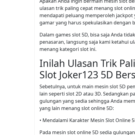
Apakah Anda ingin bermain mesin slot d
ulasan trik paling cepat menang slot onli
mendapati peluang memperoleh jackpot y
gamar yang harus spekulasikan dengan 
Dalam games slot 5D, bisa saja Anda tida
penasaran, langsung saja kami ketahui ul
menang kategori slot ini.
Inilah Ulasan Trik 
Slot Joker123 5D Ber
Sebetulnya, untuk main mesin slot 5D pem
lain seperti slot 2D atau 3D. Sedangkan
gulungan yang sedia sehingga Anda memb
yang lain menang slot online 5D:
• Mendalami Karakter Mesin Slot Online 
Pada mesin slot online 5D sedia gulungan