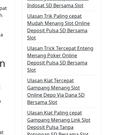
Indosat 5D Bersama Slot
pat
h
Ulasan Trik Paling cepat
Mudah Menang Slot Online
Deposit Pulsa 5D Bersama
da
Slot
Ulasan Trick Tercepat Enteng
Menang Poker Online
en
Deposit Pulsa 5D Bersama
Slot
Ulasan Kiat Tercepat
t
Gampang Menang Slot
Online Depo Via Dana 5D
h
Bersama Slot
Ulasan Kiat Paling cepat
Gampang Menang Link Slot
Deposit Pulsa Tanpa
at
Potongan 5D Bersama Slot