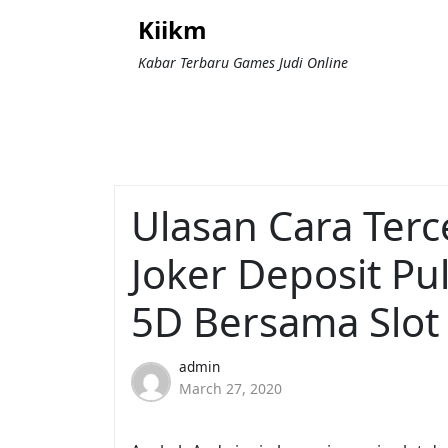
Skip
Kiikm
to
content
Kabar Terbaru Games Judi Online
Ulasan Cara Ter
Joker Deposit P
5D Bersama Slot
admin
March 27, 2020