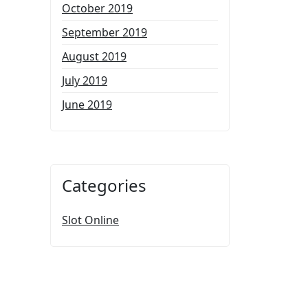
October 2019
September 2019
August 2019
July 2019
June 2019
Categories
Slot Online