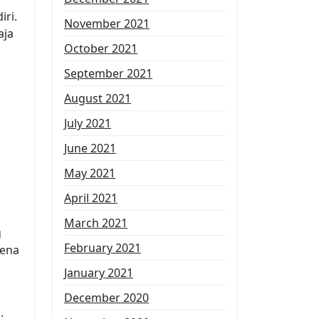
ri.
November 2021
aja
October 2021
September 2021
August 2021
July 2021
June 2021
May 2021
April 2021
March 2021
g
February 2021
rena
January 2021
December 2020
.