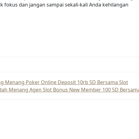
 fokus dan jangan sampai sekali-kali Anda kehilangan
ng Menang Poker Online Deposit 10rb 5D Bersama Slot
udah Menang Agen Slot Bonus New Member 100 5D Bersama