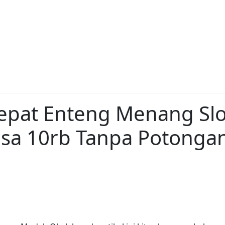
cepat Enteng Menang Slo
ulsa 10rb Tanpa Potonga