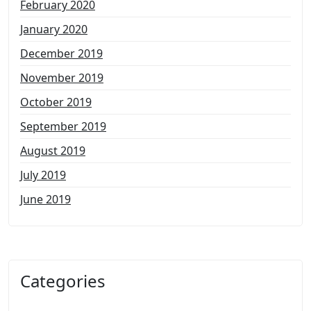
February 2020
January 2020
December 2019
November 2019
October 2019
September 2019
August 2019
July 2019
June 2019
Categories