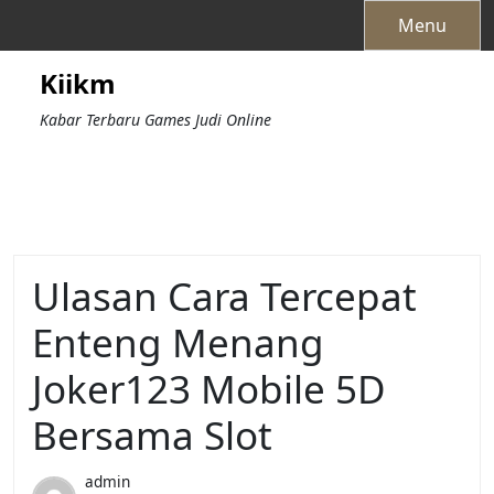
Skip
Menu
to
content
Kiikm
Kabar Terbaru Games Judi Online
Ulasan Cara Tercepat
Enteng Menang
Joker123 Mobile 5D
Bersama Slot
admin