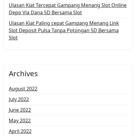
Ulasan Kiat Tercepat Gampang Menang Slot Online
Depo Via Dana 5D Bersama Slot
Ulasan Kiat Paling cepat Gampang Menang Link
Slot Deposit Pulsa Tanpa Potongan 5D Bersama
Slot
Archives
August 2022
July 2022
June 2022
May 2022
April 2022