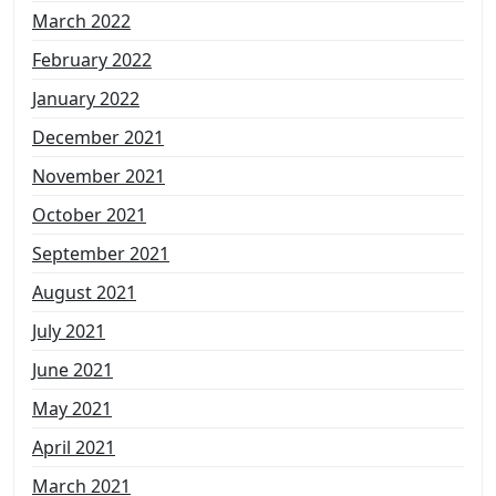
March 2022
February 2022
January 2022
December 2021
November 2021
October 2021
September 2021
August 2021
July 2021
June 2021
May 2021
April 2021
March 2021