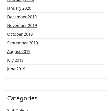
January 2020
December 2019
November 2019
October 2019
September 2019
August 2019
July 2019
June 2019
Categories
Slot Online