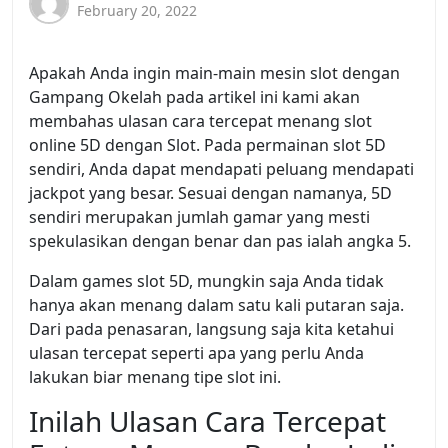
February 20, 2022
Apakah Anda ingin main-main mesin slot dengan
Gampang Okelah pada artikel ini kami akan
membahas ulasan cara tercepat menang slot
online 5D dengan Slot. Pada permainan slot 5D
sendiri, Anda dapat mendapati peluang mendapati
jackpot yang besar. Sesuai dengan namanya, 5D
sendiri merupakan jumlah gamar yang mesti
spekulasikan dengan benar dan pas ialah angka 5.
Dalam games slot 5D, mungkin saja Anda tidak
hanya akan menang dalam satu kali putaran saja.
Dari pada penasaran, langsung saja kita ketahui
ulasan tercepat seperti apa yang perlu Anda
lakukan biar menang tipe slot ini.
Inilah Ulasan Cara Tercepat