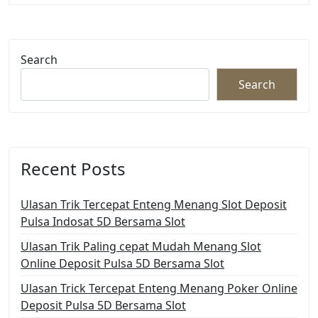
Search
Search
Recent Posts
Ulasan Trik Tercepat Enteng Menang Slot Deposit
Pulsa Indosat 5D Bersama Slot
Ulasan Trik Paling cepat Mudah Menang Slot
Online Deposit Pulsa 5D Bersama Slot
Ulasan Trick Tercepat Enteng Menang Poker Online
Deposit Pulsa 5D Bersama Slot