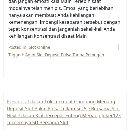
dan jangan emosti kala Main Terlebih saat
modalnya telah menipis. Emosi yang berlebihan
hanya akan membuat Anda kehilangan
kemenangan. Imbangi kesabaran tersebut dengan
tepat konsentrasi dan janganlah sekali-kali Anda
kehilangan konsentrasi disaat Main
Posted in:
Slot Online
Tagged:
Agen Slot Deposit Pulsa Tanpa Potongan
Post
Previous:
Ulasan Trik Tercepat Gampang Menang
navigation
Deposit Slot Pakai Pulsa Telkomsel 5D Bersama Slot
Next:
Ulasan Kiat Tercepat Enteng Menang Joker123
Terpercaya 5D Bersama Slot