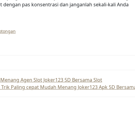
dengan pas konsentrasi dan janganlah sekali-kali Anda
Potongan
g Menang Agen Slot Joker123 5D Bersama Slot
 Trik Paling cepat Mudah Menang Joker123 Apk 5D Bersama