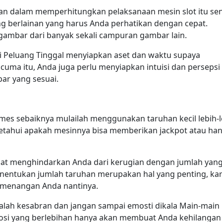
an dalam memperhitungkan pelaksanaan mesin slot itu send
g berlainan yang harus Anda perhatikan dengan cepat.
gambar dari banyak sekali campuran gambar lain.
ki Peluang Tinggal menyiapkan aset dan waktu supaya
uma itu, Anda juga perlu menyiapkan intuisi dan persepsi
ar yang sesuai.
es sebaiknya mulailah menggunakan taruhan kecil lebih-l
etahui apakah mesinnya bisa memberikan jackpot atau ha
pat menghindarkan Anda dari kerugian dengan jumlah yan
enentukan jumlah taruhan merupakan hal yang penting, ka
emenangan Anda nantinya.
galah kesabran dan jangan sampai emosti dikala Main-main
mosi yang berlebihan hanya akan membuat Anda kehilangan