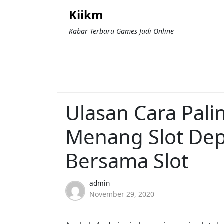
Skip
Kiikm
to
content
Kabar Terbaru Games Judi Online
Ulasan Cara Pal
Menang Slot Dep
Bersama Slot
admin
November 29, 2020