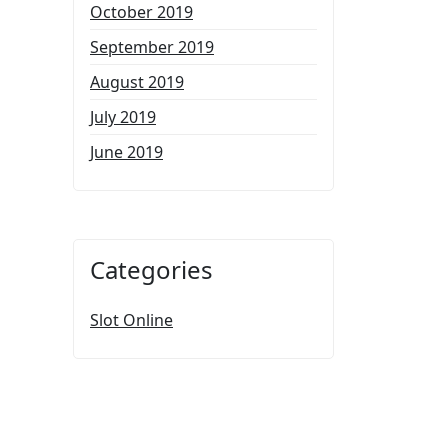
October 2019
September 2019
August 2019
July 2019
June 2019
Categories
Slot Online