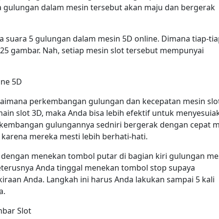
 gulungan dalam mesin tersebut akan maju dan bergerak
aka suara 5 gulungan dalam mesin 5D online. Dimana tiap-ti
25 gambar. Nah, setiap mesin slot tersebut mempunyai
ine 5D
aimana perkembangan gulungan dan kecepatan mesin slo
main slot 3D, maka Anda bisa lebih efektif untuk menyesuia
erkembangan gulungannya sedniri bergerak dengan cepat 
arena mereka mesti lebih berhati-hati.
 dengan menekan tombol putar di bagian kiri gulungan me
eterusnya Anda tinggal menekan tombol stop supaya
iraan Anda. Langkah ini harus Anda lakukan sampai 5 kali
a.
bar Slot