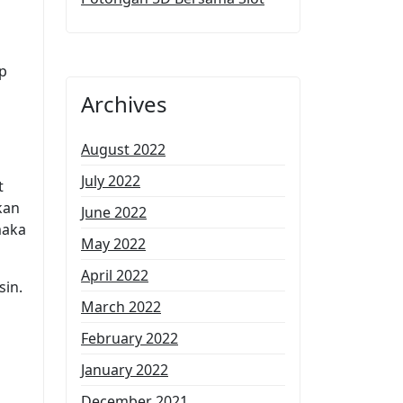
ap
Archives
August 2022
July 2022
t
kan
June 2022
maka
May 2022
April 2022
sin.
March 2022
February 2022
January 2022
December 2021