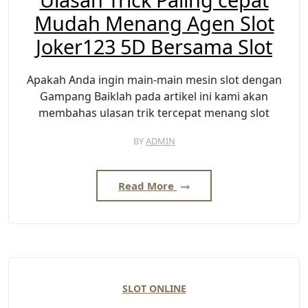
Mudah Menang Agen Slot
Joker123 5D Bersama Slot
Apakah Anda ingin main-main mesin slot dengan
Gampang Baiklah pada artikel ini kami akan
membahas ulasan trik tercepat menang slot
BY
ADMIN
Read More
SLOT ONLINE