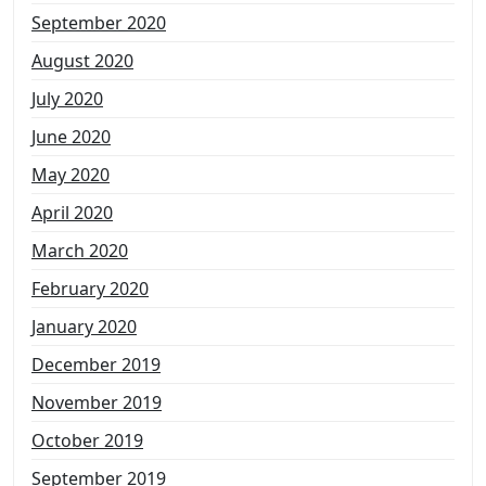
September 2020
August 2020
July 2020
June 2020
May 2020
April 2020
March 2020
February 2020
January 2020
December 2019
November 2019
October 2019
September 2019