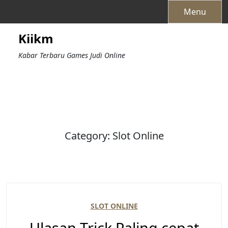
Skip
Menu
to
content
Kiikm
Kabar Terbaru Games Judi Online
Category:
Slot Online
SLOT ONLINE
Ulasan Trick Paling cepat