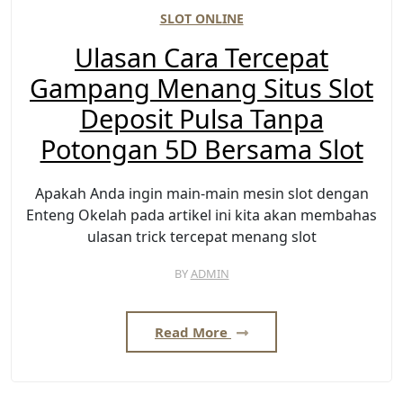
SLOT ONLINE
Ulasan Cara Tercepat
Gampang Menang Situs Slot
Deposit Pulsa Tanpa
Potongan 5D Bersama Slot
Apakah Anda ingin main-main mesin slot dengan
Enteng Okelah pada artikel ini kita akan membahas
ulasan trick tercepat menang slot
BY
ADMIN
Read More