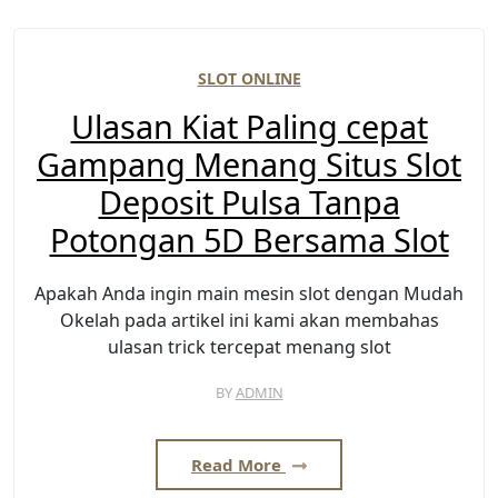
SLOT ONLINE
Ulasan Kiat Paling cepat
Gampang Menang Situs Slot
Deposit Pulsa Tanpa
Potongan 5D Bersama Slot
Apakah Anda ingin main mesin slot dengan Mudah
Okelah pada artikel ini kami akan membahas
ulasan trick tercepat menang slot
BY
ADMIN
Read More