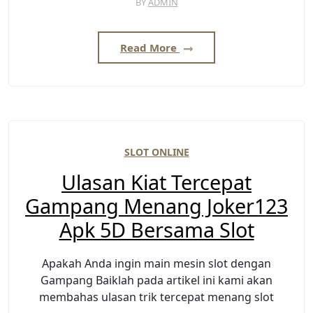
BY
ADMIN
Read More
SLOT ONLINE
Ulasan Kiat Tercepat
Gampang Menang Joker123
Apk 5D Bersama Slot
Apakah Anda ingin main mesin slot dengan
Gampang Baiklah pada artikel ini kami akan
membahas ulasan trik tercepat menang slot