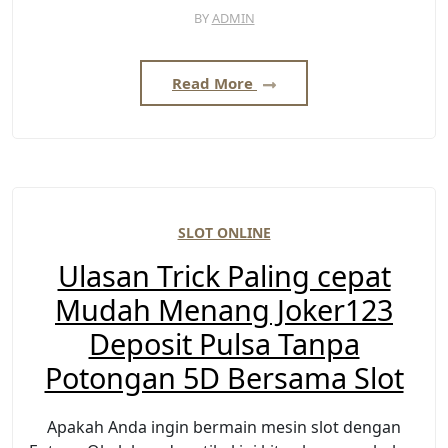
BY
ADMIN
Read More
SLOT ONLINE
Ulasan Trick Paling cepat
Mudah Menang Joker123
Deposit Pulsa Tanpa
Potongan 5D Bersama Slot
Apakah Anda ingin bermain mesin slot dengan