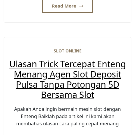
Read More
SLOT ONLINE
Ulasan Trick Tercepat Enteng
Menang Agen Slot Deposit
Pulsa Tanpa Potongan 5D
Bersama Slot
Apakah Anda ingin bermain mesin slot dengan
Enteng Baiklah pada artikel ini kami akan
membahas ulasan cara paling cepat menang