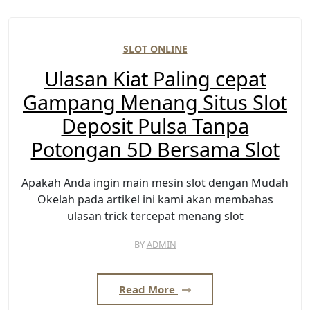
SLOT ONLINE
Ulasan Kiat Paling cepat
Gampang Menang Situs Slot
Deposit Pulsa Tanpa
Potongan 5D Bersama Slot
Apakah Anda ingin main mesin slot dengan Mudah
Okelah pada artikel ini kami akan membahas
ulasan trick tercepat menang slot
BY
ADMIN
Read More