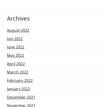
Archives
August 2022
July 2022
June 2022
May 2022
April 2022
March 2022
February 2022
January 2022
December 2021
November 2021