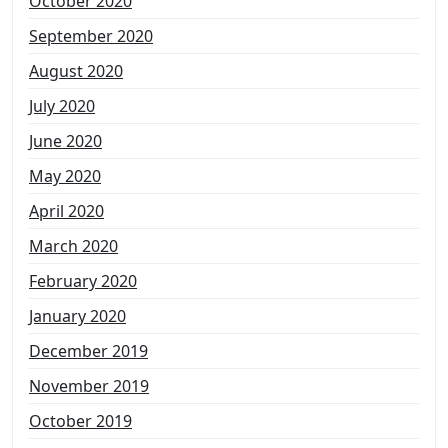
October 2020
September 2020
August 2020
July 2020
June 2020
May 2020
April 2020
March 2020
February 2020
January 2020
December 2019
November 2019
October 2019