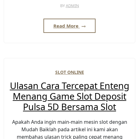
BY
ADMIN
Read More
SLOT ONLINE
Ulasan Cara Tercepat Enteng
Menang Game Slot Deposit
Pulsa 5D Bersama Slot
Apakah Anda ingin main-main mesin slot dengan
Mudah Baiklah pada artikel ini kami akan
membahas ulasan trick paling cepat menang