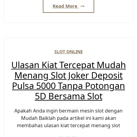
Read More
SLOT ONLINE
Ulasan Kiat Tercepat Mudah
Menang Slot Joker Deposit
Pulsa 5000 Tanpa Potongan
5D Bersama Slot
Apakah Anda ingin bermain mesin slot dengan
Mudah Baiklah pada artikel ini kami akan
membahas ulasan kiat tercepat menang slot