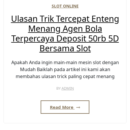
SLOT ONLINE
Ulasan Trik Tercepat Enteng
Menang Agen Bola
Terpercaya Deposit 50rb 5D
Bersama Slot
Apakah Anda ingin main-main mesin slot dengan
Mudah Baiklah pada artikel ini kami akan
membahas ulasan trick paling cepat menang
BY
ADMIN
Read More