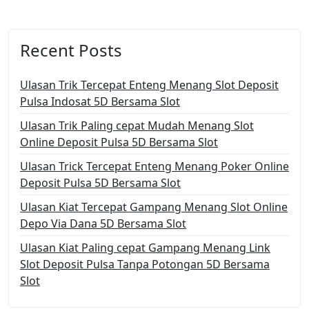
Recent Posts
Ulasan Trik Tercepat Enteng Menang Slot Deposit
Pulsa Indosat 5D Bersama Slot
Ulasan Trik Paling cepat Mudah Menang Slot
Online Deposit Pulsa 5D Bersama Slot
Ulasan Trick Tercepat Enteng Menang Poker Online
Deposit Pulsa 5D Bersama Slot
Ulasan Kiat Tercepat Gampang Menang Slot Online
Depo Via Dana 5D Bersama Slot
Ulasan Kiat Paling cepat Gampang Menang Link
Slot Deposit Pulsa Tanpa Potongan 5D Bersama
Slot